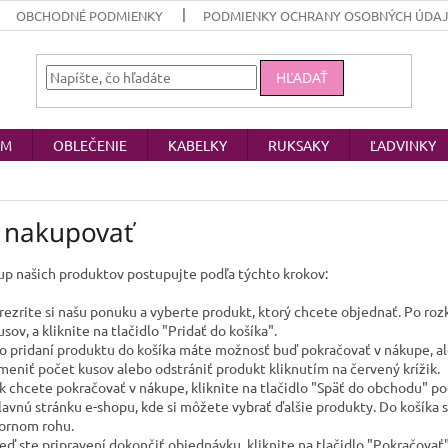
OBCHODNÉ PODMIENKY
PODMIENKY OCHRANY OSOBNÝCH ÚDA
HĽADAŤ
OM
OBLEČENIE
KABELKY
RUKSAKY
ĽADVINKY
 nakupovať
up našich produktov postupujte podľa týchto krokov:
rezrite si našu ponuku a vyberte produkt, ktorý chcete objednať. Po rozk
usov, a kliknite na tlačidlo "Pridať do košíka".
o pridaní produktu do košíka máte možnosť buď pokračovať v nákupe, a
meniť počet kusov alebo odstrániť produkt kliknutím na červený krížik.
k chcete pokračovať v nákupe, kliknite na tlačidlo "Späť do obchodu" p
lavnú stránku e-shopu, kde si môžete vybrať ďalšie produkty. Do košíka s
ornom rohu.
eď ste pripravení dokončiť objednávku, kliknite na tlačidlo "Pokračovať