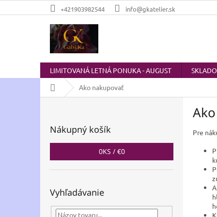
Prejsť
+421903982544
info@gkatelier.sk
na
obsah
LIMITOVANÁ LETNÁ PONUKA - AUGUST
SKLAD
Domov
Ako nakupovať
B
Ako
o
č
Nákupný košík
n
Pre nák
ý
P
0
KS /
€0
p
k
a
P
n
z
e
A
Vyhľadávanie
l
h
h
K