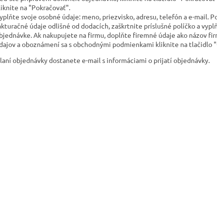
liknite na "Pokračovať".
yplňte svoje osobné údaje: meno, priezvisko, adresu, telefón a e-mail. P
akturačné údaje odlišné od dodacích, zaškrtnite príslušné políčko a vyp
bjednávke. Ak nakupujete na firmu, doplňte firemné údaje ako názov fir
dajov a oboznámení sa s obchodnými podmienkami kliknite na tlačidlo "
laní objednávky dostanete e-mail s informáciami o prijatí objednávky.