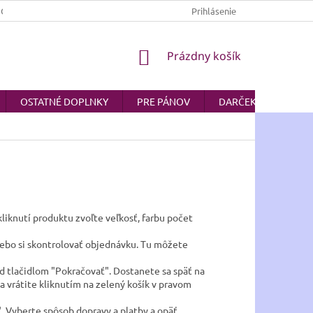
JOV
AKO NAKUPOVAŤ
Prihlásenie
NÁKUPNÝ
Prázdny košík
KOŠÍK
OSTATNÉ DOPLNKY
PRE PÁNOV
DARČEKOVÉ POUKA
liknutí produktu zvoľte veľkosť, farbu počet
lebo si skontrolovať objednávku. Tu môžete
od tlačidlom "Pokračovať". Dostanete sa späť na
a vrátite kliknutím na zelený košík v pravom
". Vyberte spôsob dopravy a platby a opäť