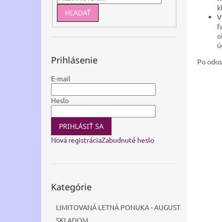
k
HĽADAŤ
V
f
o
ú
Prihlásenie
Po odos
E-mail
Heslo
PRIHLÁSIŤ SA
Nová registrácia
Zabudnuté heslo
Preskočiť
Kategórie
kategórie
LIMITOVANÁ LETNÁ PONUKA - AUGUST
SKLADOM