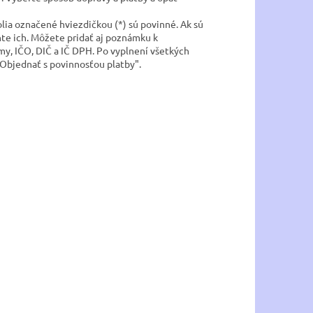
olia označené hviezdičkou (*) sú povinné. Ak sú
lňte ich. Môžete pridať aj poznámku k
my, IČO, DIČ a IČ DPH. Po vyplnení všetkých
Objednať s povinnosťou platby".