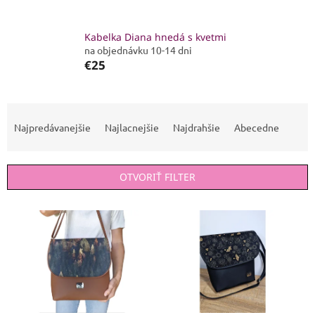
Kabelka Diana hnedá s kvetmi
na objednávku 10-14 dni
€25
R
a
Najpredávanejšie
Najlacnejšie
Najdrahšie
Abecedne
d
e
n
OTVORIŤ FILTER
i
e
V
p
ý
r
p
o
i
d
s
u
p
k
r
t