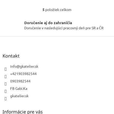
5
položiek celkom
O
v
l
Doručenie aj do zahraničia
á
Doručenie v nasledujúci pracovný deň pre SR a ČR
d
a
Z
c
á
i
p
e
p
ä
Kontakt
r
t
v
i
info
@
gkatelier.sk
k
e
+421903982544
y
v
0903982544
ý
p
FB Gabi.Ka
i
gkatelier.sk
s
u
Informácie pre vás