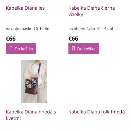
o
o
d
Kabelka Diana les
Kabelka Diana čierna
v
u
včielky
k
t
na objednávku 10-14 dni
na objednávku 10-14 dni
o
€66
€66
v
Do košíka
Do košíka
Kabelka Diana hnedá s
Kabelka Diana folk hnedá
kvetmi