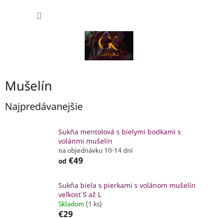
Prejsť
NÁKU
na
obsah
KOŠÍK
Mušelín
Najpredávanejšie
Sukňa mentolová s bielymi bodkami s
volánmi mušelín
na objednávku 10-14 dni
€49
od
Sukňa biela s pierkami s volánom mušelín
veľkosť S až L
Skladom
(1 ks)
€29