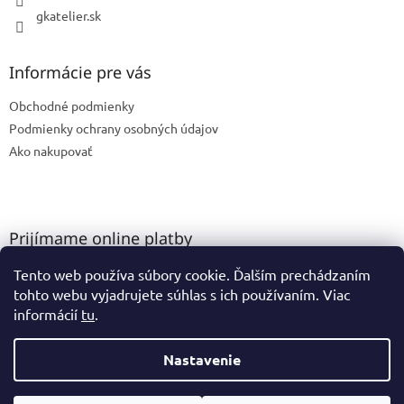
i
gkatelier.sk
s
u
Informácie pre vás
Obchodné podmienky
Podmienky ochrany osobných údajov
Ako nakupovať
Prijímame online platby
Tento web používa súbory cookie. Ďalším prechádzaním
tohto webu vyjadrujete súhlas s ich používaním. Viac
informácií
tu
.
Nastavenie
Vytvoril Shoptet