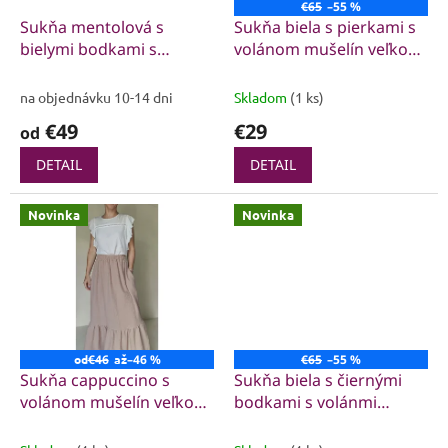
o
€65
–55 %
o
d
Sukňa mentolová s
Sukňa biela s pierkami s
v
u
bielymi bodkami s
volánom mušelín veľkosť
k
volánmi mušelín
S až L
t
na objednávku 10-14 dni
Skladom
(1 ks)
o
€49
€29
od
v
DETAIL
DETAIL
Novinka
Novinka
od
€46
až
–46 %
€65
–55 %
Sukňa cappuccino s
Sukňa biela s čiernými
volánom mušelín veľkosť
bodkami s volánmi
XS až M, s vreckami
mušelín veľkosť XS až M