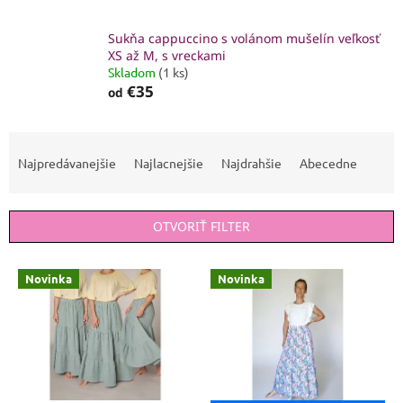
Sukňa cappuccino s volánom mušelín veľkosť
XS až M, s vreckami
Skladom
(1 ks)
€35
od
R
a
Najpredávanejšie
Najlacnejšie
Najdrahšie
Abecedne
d
e
n
OTVORIŤ FILTER
i
e
V
p
Novinka
Novinka
ý
r
p
o
i
d
s
u
p
k
r
t