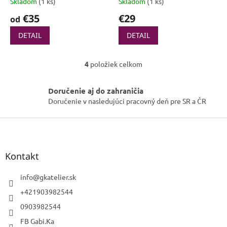
Skladom
(1 ks)
Skladom
(1 ks)
€35
€29
od
DETAIL
DETAIL
4
položiek celkom
O
v
l
Doručenie aj do zahraničia
á
Doručenie v nasledujúci pracovný deň pre SR a ČR
d
a
Z
c
á
i
p
e
p
ä
Kontakt
r
t
v
i
info
@
gkatelier.sk
k
e
+421903982544
y
v
0903982544
ý
p
FB Gabi.Ka