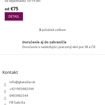
na objednávku 10-14 dni
€75
od
DETAIL
3
položiek celkom
O
v
l
Doručenie aj do zahraničia
á
Doručenie v nasledujúci pracovný deň pre SR a ČR
d
a
Z
c
á
i
p
e
p
ä
Kontakt
r
t
v
i
info
@
gkatelier.sk
k
e
+421903982544
y
v
0903982544
ý
p
FB Gabi.Ka