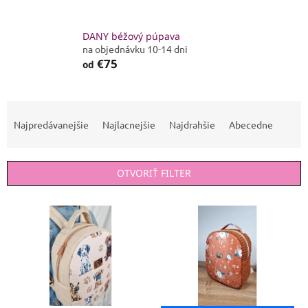
DANY béžový púpava
na objednávku 10-14 dni
€75
od
R
a
Najpredávanejšie
Najlacnejšie
Najdrahšie
Abecedne
d
e
n
OTVORIŤ FILTER
i
e
V
p
ý
r
p
o
i
d
s
u
p
k
r
t