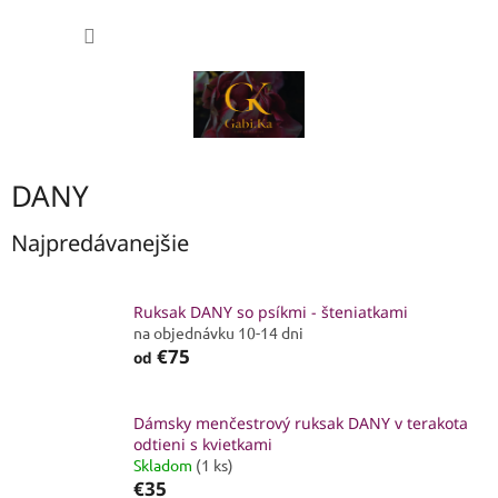
Prejsť
NÁKU
na
obsah
KOŠÍK
DANY
Najpredávanejšie
Ruksak DANY so psíkmi - šteniatkami
na objednávku 10-14 dni
€75
od
Dámsky menčestrový ruksak DANY v terakota
odtieni s kvietkami
Skladom
(1 ks)
€35