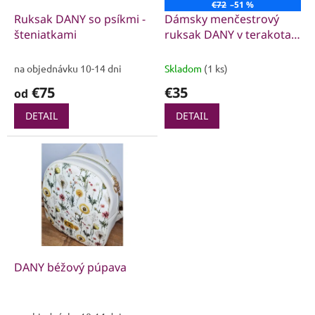
o
€72
–51 %
o
d
Ruksak DANY so psíkmi -
Dámsky menčestrový
v
u
šteniatkami
ruksak DANY v terakota
k
odtieni s kvietkami
t
na objednávku 10-14 dni
Skladom
(1 ks)
o
€75
€35
od
v
DETAIL
DETAIL
DANY béžový púpava