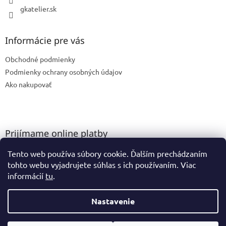
i
gkatelier.sk
s
u
Informácie pre vás
Obchodné podmienky
Podmienky ochrany osobných údajov
Ako nakupovať
Prijímame online platby
Tento web používa súbory cookie. Ďalším prechádzaním
tohto webu vyjadrujete súhlas s ich používaním. Viac
informácií
tu
.
Nastavenie
Vytvoril Shoptet