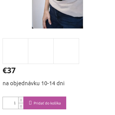
€37
Jednotková
na objednávku 10-14 dni
cena:
Pridať do košíka