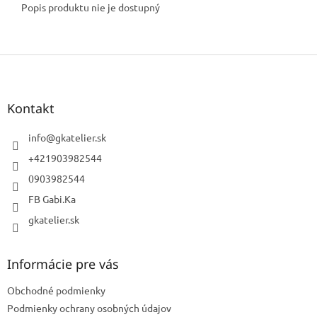
Popis produktu nie je dostupný
Z
á
p
ä
Kontakt
t
i
info
@
gkatelier.sk
e
+421903982544
0903982544
FB Gabi.Ka
gkatelier.sk
Informácie pre vás
Obchodné podmienky
Podmienky ochrany osobných údajov