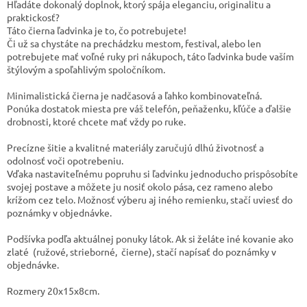
Hľadáte dokonalý doplnok, ktorý spája eleganciu, originalitu a
praktickosť?
Táto čierna ľadvinka je to, čo potrebujete!
Či už sa chystáte na prechádzku mestom, festival, alebo len
potrebujete mať voľné ruky pri nákupoch, táto ľadvinka bude vaším
štýlovým a spoľahlivým spoločníkom.
Minimalistická čierna je nadčasová a ľahko kombinovateľná.
Ponúka dostatok miesta pre váš telefón, peňaženku, kľúče a ďalšie
drobnosti, ktoré chcete mať vždy po ruke.
Precízne šitie a kvalitné materiály zaručujú dlhú životnosť a
odolnosť voči opotrebeniu.
Vďaka nastaviteľnému popruhu si ľadvinku jednoducho prispôsobíte
svojej postave a môžete ju nosiť okolo pása, cez rameno alebo
krížom cez telo. Možnosť výberu aj iného remienku, stačí uviesť do
poznámky v objednávke.
Podšívka podľa aktuálnej ponuky látok. Ak si želáte iné kovanie ako
zlaté (ružové, strieborné, čierne), stačí napísať do poznámky v
objednávke.
Rozmery 20x15x8cm.