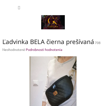
Prejsť
NÁKU
na
obsah
KOŠÍK
Ľadvinka BELA čierna prešívaná
708
Priemerné
Neohodnotené
Podrobnosti hodnotenia
hodnotenie
produktu
je
0,0
z
5
hviezdičiek.