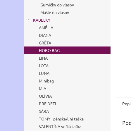
Gumičky do vlasov
Mašle do vlasov
KABELKY
AMÉLIA
DIANA
GRÉTA
HOBO BAG
LINA
LOTA
LUNA
Minibag
MIA
OLÍVIA
Popi
PRE DETI
SÁRA
TOMY - pánska/uni taška
Pod
VALENTÍNA veľká taška