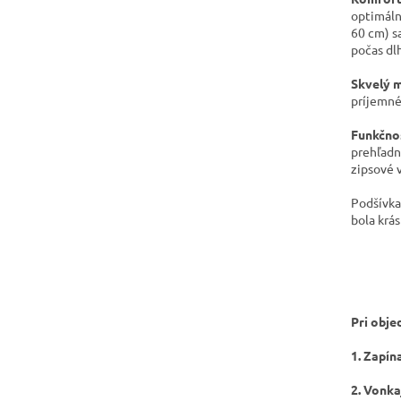
optimáln
60 cm) s
počas dl
​Skvelý 
príjemné
Funkčno
prehľadn
zipsové 
Podšívka
bola krá
Pri obje
1. Zapín
2. Vonka