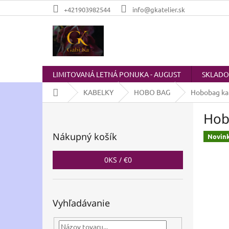
Prejsť
+421903982544
info@gkatelier.sk
na
obsah
LIMITOVANÁ LETNÁ PONUKA - AUGUST
SKLAD
Domov
KABELKY
HOBO BAG
Hobobag kab
B
Hob
o
č
Nákupný košík
Novin
n
ý
0
KS /
€0
p
a
n
e
Vyhľadávanie
l