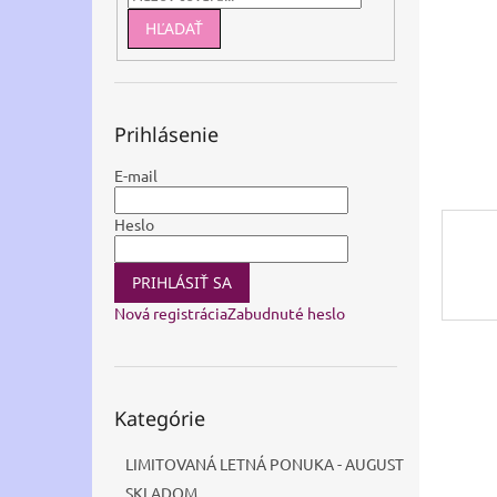
HĽADAŤ
Prihlásenie
E-mail
Heslo
PRIHLÁSIŤ SA
Nová registrácia
Zabudnuté heslo
Preskočiť
Kategórie
kategórie
LIMITOVANÁ LETNÁ PONUKA - AUGUST
SKLADOM