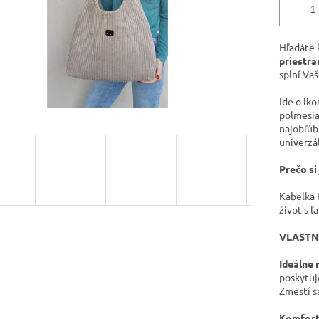
Hľadáte 
priestr
splní Va
Ide o ik
polmesia
najobľúb
univerzáln
Prečo si 
Kabelka 
život s 
VLASTN
Ideálne
poskytuj
Zmestí sa
Komfort 