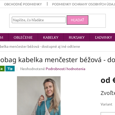
OBCHODNÉ PODMIENKY
PODMIENKY OCHRANY OSOBNÝCH ÚDA
HĽADAŤ
OM
OBLEČENIE
KABELKY
RUKSAKY
ĽADVINKY
elka menčester béžová - dostupné aj iné odtiene
obag kabelka menčester béžová - dos
Priemerné
Neohodnotené
Podrobnosti hodnotenia
ka
Tip
hodnotenie
od
produktu
je
0,0
Jednotk
Zvoľt
z
cena:
5
hviezdičiek.
Variant