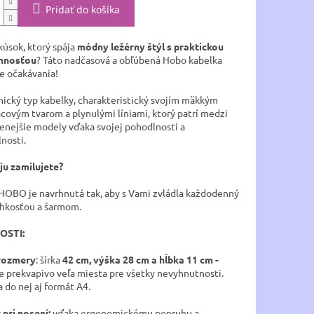
Pridať do košíka
kúsok, ktorý spája
módny ležérny štýl s praktickou
annosťou
? Táto nadčasová a obľúbená Hobo kabelka
še očakávania!
onický typ kabelky, charakteristický svojím mäkkým
covým tvarom a plynulými líniami, ktorý patrí medzi
enejšie modely vďaka svojej pohodlnosti a
osti. ​
ju zamilujete? ​
HOBO je navrhnutá tak, aby s Vami zvládla každodenný
ľahkosťou a šarmom.
OSTI:
 rozmery
: šírka
42 cm, výška 28 cm a hĺbka 11
cm -
e prekvapivo veľa miesta pre všetky nevyhnutnosti.
 do nej aj formát A4.
pri nosení:
vďaka ergonomickému popruhu a