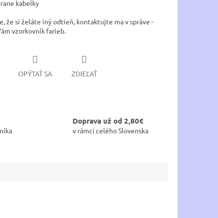
trane kabelky
, že si želáte iný odtieň, kontaktujte ma v správe -
ám vzorkovník farieb.
OPÝTAŤ SA
ZDIEĽAŤ
Doprava už od 2,80€
níka
v rámci celého Slovenska