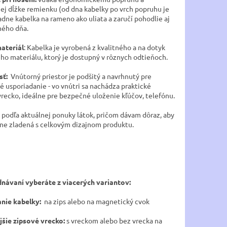
ej dĺžke remienku (od dna kabelky po vrch popruhu je
adne kabelka na rameno ako uliata a zaručí pohodlie aj
hého dňa.
materiál
: Kabelka je vyrobená z kvalitného a na dotyk
ho materiálu, ktorý je dostupný v rôznych odtieňoch.
sť:
Vnútorný priestor je podšitý a navrhnutý pre
é usporiadanie - vo vnútri sa nachádza praktické
vrecko, ideálne pre bezpečné uloženie kľúčov, telefónu.
 podľa aktuálnej ponuky látok, pričom dávam dôraz, aby
sne zladená s celkovým dizajnom produktu.
dnávaní vyberáte z viacerých variantov:
anie kabelky:
na zips alebo na magnetický cvok
jšie zipsové vrecko:
s vreckom alebo bez vrecka na