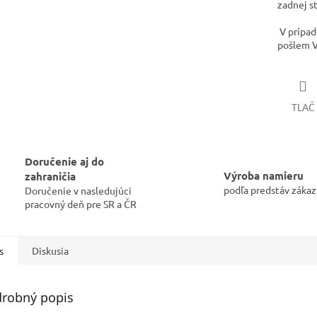
zadnej s
V prípade
pošlem V
TLAČ
Doručenie aj do
Výroba namieru
zahraničia
podľa predstáv zákaz
Doručenie v nasledujúci
pracovný deň pre SR a ČR
s
Diskusia
robný popis