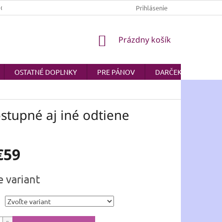
JOV
AKO NAKUPOVAŤ
Prihlásenie
NÁKUPNÝ
Prázdny košík
KOŠÍK
OSTATNÉ DOPLNKY
PRE PÁNOV
DARČEKOVÉ POUKA
tupné aj iné odtiene
€59
ová
e variant