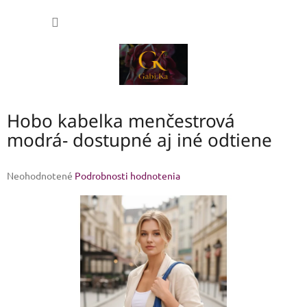
Prejsť
NÁKU
na
obsah
KOŠÍK
Hobo kabelka menčestrová
modrá- dostupné aj iné odtiene
Priemerné
Neohodnotené
Podrobnosti hodnotenia
hodnotenie
produktu
je
0,0
z
5
hviezdičiek.