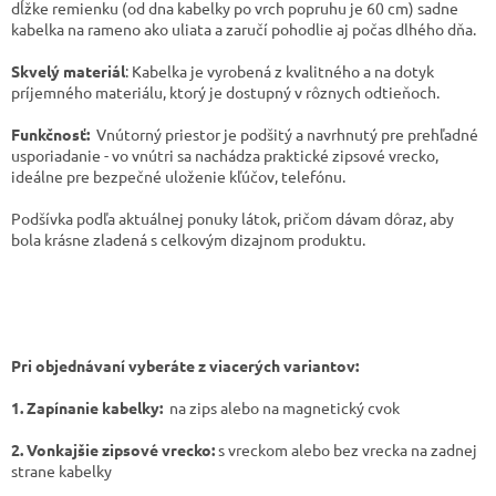
dĺžke remienku (od dna kabelky po vrch popruhu je 60 cm) sadne
kabelka na rameno ako uliata a zaručí pohodlie aj počas dlhého dňa.
​Skvelý materiál
: Kabelka je vyrobená z kvalitného a na dotyk
príjemného materiálu, ktorý je dostupný v rôznych odtieňoch.
Funkčnosť:
Vnútorný priestor je podšitý a navrhnutý pre prehľadné
usporiadanie - vo vnútri sa nachádza praktické zipsové vrecko,
ideálne pre bezpečné uloženie kľúčov, telefónu.
Podšívka podľa aktuálnej ponuky látok, pričom dávam dôraz, aby
bola krásne zladená s celkovým dizajnom produktu.
Pri objednávaní vyberáte z viacerých variantov:
1. Zapínanie kabelky:
na zips alebo na magnetický cvok
2. Vonkajšie zipsové vrecko:
s vreckom alebo bez vrecka na zadnej
strane kabelky