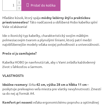
Pridať do košíka
Hľadáte kúsok, ktorý spája
módny ležérny štýl s praktickou
priestrannosťou
? Táto nadčasová a obľúbená Hobo kabelka splní
Vaše očakávania!
Ide o ikonický typ kabelky, charakteristický svojím mäkkým
polmesiacovým tvarom a plynulými líniami, ktorý patrí medzi
najobľúbenejšie modely vďaka svojej pohodlnosti a univerzálnosti. ​
Prečo si ju zamilujete? ​
Kabelka HOBO je navrhnutá tak, aby s Vami zvládla každodenný
život s ľahkosťou a šarmom.
VLASTNOSTI:
Ideálne rozmery
: šírka
42 cm, výška 28 cm a hĺbka 11
cm -
poskytuje prekvapivo veľa miesta pre všetky nevyhnutnosti. Zmestí
sa do nej aj formát A4.
Komfort pri nosení:
vďaka ergonomickému popruhu a optimálnej