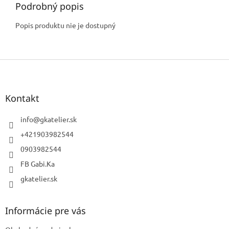
Podrobný popis
Popis produktu nie je dostupný
Z
á
p
ä
Kontakt
t
i
info
@
gkatelier.sk
e
+421903982544
0903982544
FB Gabi.Ka
gkatelier.sk
Informácie pre vás