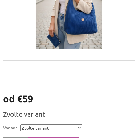
od
€59
Jednotková
Zvoľte variant
cena:
Variant