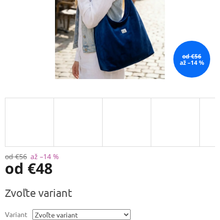
od €56
až –14 %
od €56
až –14 %
od
€48
Jednotková
Zvoľte variant
cena:
Variant