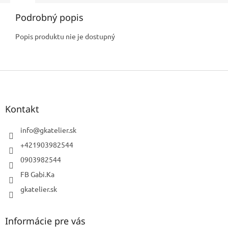
Podrobný popis
Popis produktu nie je dostupný
Z
á
p
ä
Kontakt
t
i
info
@
gkatelier.sk
e
+421903982544
0903982544
FB Gabi.Ka
gkatelier.sk
Informácie pre vás