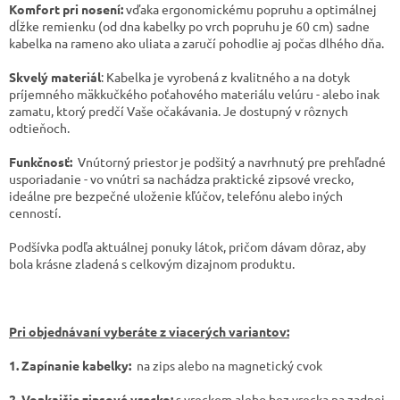
Komfort pri nosení:
vďaka ergonomickému popruhu a optimálnej
dĺžke remienku (od dna kabelky po vrch popruhu je 60 cm) sadne
kabelka na rameno ako uliata a zaručí pohodlie aj počas dlhého dňa.
​Skvelý materiál
: Kabelka je vyrobená z kvalitného a na dotyk
príjemného mäkkučkého poťahového materiálu velúru - alebo inak
zamatu, ktorý predčí Vaše očakávania. Je dostupný v rôznych
odtieňoch.
Funkčnosť:
Vnútorný priestor je podšitý a navrhnutý pre prehľadné
usporiadanie - vo vnútri sa nachádza praktické zipsové vrecko,
ideálne pre bezpečné uloženie kľúčov, telefónu alebo iných
cenností.
Podšívka podľa aktuálnej ponuky látok, pričom dávam dôraz, aby
bola krásne zladená s celkovým dizajnom produktu.
Pri objednávaní vyberáte z viacerých variantov:
1. Zapínanie kabelky:
na zips alebo na magnetický cvok
2. Vonkajšie zipsové vrecko:
s vreckom alebo bez vrecka na zadnej