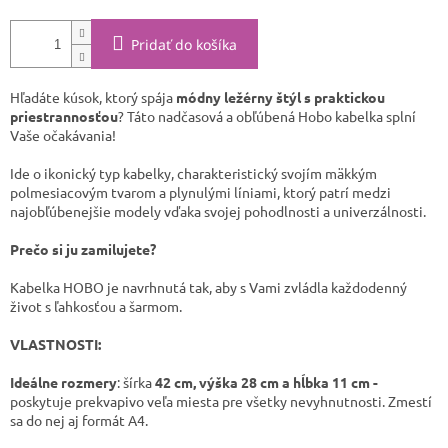
Pridať do košíka
Hľadáte kúsok, ktorý spája
módny ležérny štýl s praktickou
priestrannosťou
? Táto nadčasová a obľúbená Hobo kabelka splní
Vaše očakávania!
Ide o ikonický typ kabelky, charakteristický svojím mäkkým
polmesiacovým tvarom a plynulými líniami, ktorý patrí medzi
najobľúbenejšie modely vďaka svojej pohodlnosti a univerzálnosti. ​
Prečo si ju zamilujete? ​
Kabelka HOBO je navrhnutá tak, aby s Vami zvládla každodenný
život s ľahkosťou a šarmom.
VLASTNOSTI:
Ideálne rozmery
: šírka
42 cm, výška 28 cm a hĺbka 11
cm -
poskytuje prekvapivo veľa miesta pre všetky nevyhnutnosti. Zmestí
sa do nej aj formát A4.