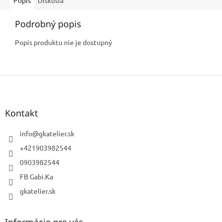
Podrobný popis
Popis produktu nie je dostupný
Z
á
p
ä
Kontakt
t
i
info
@
gkatelier.sk
e
+421903982544
0903982544
FB Gabi.Ka
gkatelier.sk
Informácie pre vás