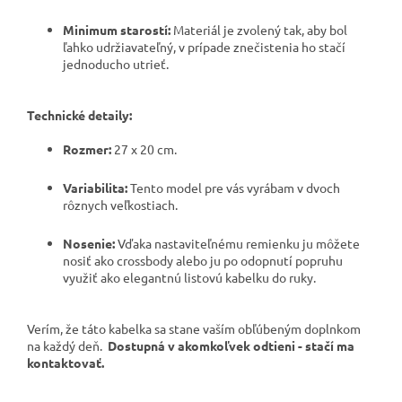
Minimum starostí:
Materiál je zvolený tak, aby bol
ľahko udržiavateľný, v prípade znečistenia ho stačí
jednoducho utrieť.
Technické detaily:
Rozmer:
27 x 20 cm.
Variabilita:
Tento model pre vás vyrábam v dvoch
rôznych veľkostiach.
Nosenie:
Vďaka nastaviteľnému remienku ju môžete
nosiť ako crossbody alebo ju po odopnutí popruhu
využiť ako elegantnú listovú kabelku do ruky.
Verím, že táto kabelka sa stane vaším obľúbeným doplnkom
na každý deň.
Dostupná v akomkoľvek odtieni - stačí ma
kontaktovať.