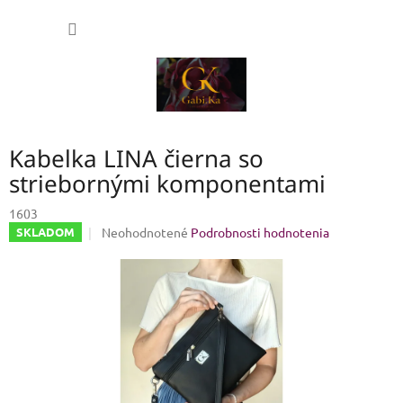
Prejsť
NÁKU
na
obsah
KOŠÍK
Kabelka LINA čierna so
striebornými komponentami
1603
Priemerné
Neohodnotené
Podrobnosti hodnotenia
SKLADOM
hodnotenie
produktu
je
0,0
z
5
hviezdičiek.