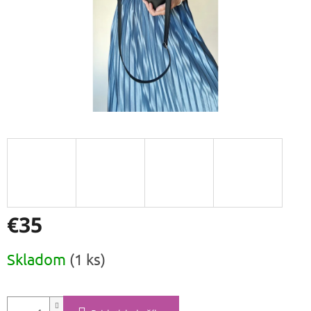
€35
Jednotková
Skladom
(1 ks)
cena: