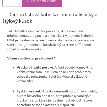
Pridať do košíka
Čierna listová kabelka - minimalistický a
štýlový kúsok
Túto kabelku som navrhla pre ženy, ktoré majú radi
minimalizmus, eleganciu a praktickosť v jednom. Kabelka
LINA je ideálna na bežné nosenie, do mesta, do práce aj na
stretnutia, jednoducho kúsok, ktorý sa stane obľúbenou
súčasťou vášho šatníka.
V čom spočíva jej praktickosť?
Všetko dôležité poruke:
Aj keď pôsobí kompaktne,
vďaka rozmerom 27 x 20cm do nej bez problémov
schováte peňaženku, telefón, kľúče aj základnú
kozmetiku.
Systém vreciek:
Aby ste nemuseli nič zdĺhavo hľadať,
okrem hlavného priestoru som pridala aj vonkajšie
vrecko na zips, ktoré je ideálne na drobnosti, ktoré
potrebujete mať okamžite k dispozícií.