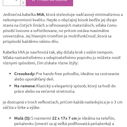
Jedinečná kabelka
MIA
, ktorá stelesňuje nadčasový minimalizmus a
nekompromisnú kvalitu. Nejde o obyčajný kúsok keďže jej dizajn
stavia na čistých líniách a rafinovaných materiáloch, vďaka čomu
pôsobí luxusne a sofistikovane, no pritom ostáva maximálne
univerzálna. Jej hlavným tromfom je multifunkčnosť, ktorá sa
prispôsobí každému vášmu dňu.
​Kabelka MIA je navrhnutá tak, aby držala krok s vaším tempom.
Vďaka nastaviteľnému a odopínateľnému popruhu ju môžete nosiť
rôznymi spôsobmi, čím získate rôzne štýly:
Crossbody:
Pre hands-free pohodlie, ideálne na cestovanie
alebo uponáhľaný deň.
Na ramene:
Klasický a elegantný spôsob, ktorý sa hodí do
práce alebo na večerné stretnutia.
​je dostupná v troch veľkostiach, pričom každá nasledujúca je o 3 cm
väčšia v šírke a výške.
Malá (S):
S rozmermi
22 x 17x 7 cm
je ideálna na telefón,
peňaženku (zmestí sa aj veľká podlhovastá peňaženka) a