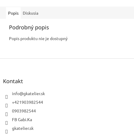
Popis
Diskusia
Podrobný popis
Popis produktu nie je dostupný
Z
á
p
ä
Kontakt
t
i
info
@
gkatelier.sk
e
+421903982544
0903982544
FB Gabi.Ka
gkatelier.sk