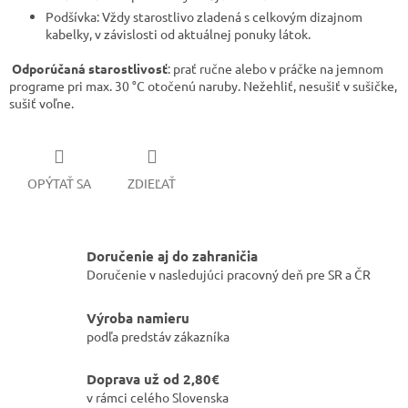
​Podšívka: Vždy starostlivo zladená s celkovým dizajnom
kabelky, v závislosti od aktuálnej ponuky látok.
Odporúčaná starostlivosť
: prať ručne alebo v práčke na jemnom
programe pri max. 30 °C otočenú naruby. Nežehliť, nesušiť v sušičke,
sušiť voľne.
OPÝTAŤ SA
ZDIEĽAŤ
Doručenie aj do zahraničia
Doručenie v nasledujúci pracovný deň pre SR a ČR
Výroba namieru
podľa predstáv zákazníka
Doprava už od 2,80€
v rámci celého Slovenska