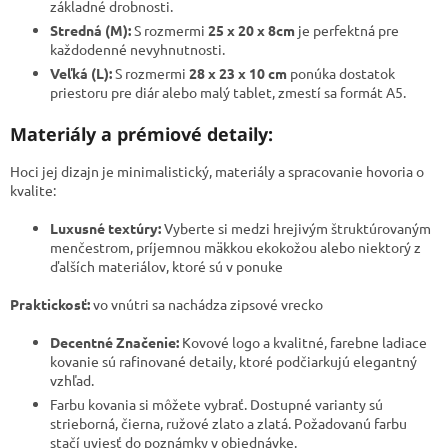
základné drobnosti.
Stredná (M):
S rozmermi
25 x 20 x 8cm
je perfektná pre
každodenné nevyhnutnosti.
Veľká (L):
S rozmermi
28 x 23 x 10 cm
ponúka dostatok
priestoru pre diár alebo malý tablet, zmestí sa formát A5.
Materiály a prémiové detaily:
​Hoci jej dizajn je minimalistický, materiály a spracovanie hovoria o
kvalite:
Luxusné textúry:
Vyberte si medzi hrejivým štruktúrovaným
menčestrom, príjemnou mäkkou ekokožou alebo niektorý z
ďalších materiálov, ktoré sú v ponuke
Praktickosť:
vo vnútri sa nachádza zipsové vrecko
Decentné Značenie:
Kovové logo a kvalitné, farebne ladiace
kovanie sú rafinované detaily, ktoré podčiarkujú elegantný
vzhľad.
Farbu kovania si môžete vybrať. Dostupné varianty sú
strieborná, čierna, ružové zlato a zlatá. Požadovanú farbu
stačí uviesť do poznámky v objednávke.