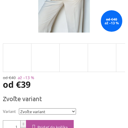
od €40
až –13 %
od €40
až –13 %
od
€39
Jednotková
Zvoľte variant
cena:
Variant
Pridať do košíka