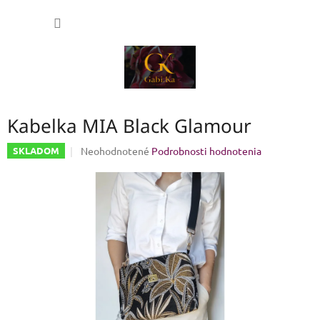
Prejsť
NÁKU
na
obsah
KOŠÍK
Kabelka MIA Black Glamour
Priemerné
Neohodnotené
Podrobnosti hodnotenia
SKLADOM
hodnotenie
produktu
je
0,0
z
5
hviezdičiek.