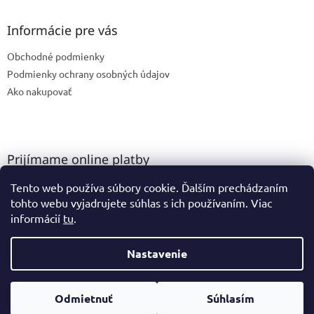
Informácie pre vás
Obchodné podmienky
Podmienky ochrany osobných údajov
Ako nakupovať
Prijímame online platby
Tento web používa súbory cookie. Ďalším prechádzaním
tohto webu vyjadrujete súhlas s ich používaním. Viac
informácií
tu
.
Nastavenie
Vytvoril Shoptet
Odmietnuť
Súhlasím
Copyright 2026
GK Ateliér
. Všetky práva vyhradené.