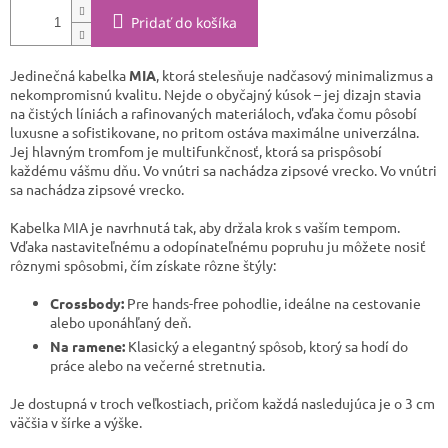
Pridať do košíka
Jedinečná kabelka
MIA
, ktorá stelesňuje nadčasový minimalizmus a
nekompromisnú kvalitu. Nejde o obyčajný kúsok – jej dizajn stavia
na čistých líniách a rafinovaných materiáloch, vďaka čomu pôsobí
luxusne a sofistikovane, no pritom ostáva maximálne univerzálna.
Jej hlavným tromfom je multifunkčnosť, ktorá sa prispôsobí
každému vášmu dňu. Vo vnútri sa nachádza zipsové vrecko. Vo vnútri
sa nachádza zipsové vrecko.
​Kabelka MIA je navrhnutá tak, aby držala krok s vaším tempom.
Vďaka nastaviteľnému a odopínateľnému popruhu ju môžete nosiť
rôznymi spôsobmi, čím získate rôzne štýly:
Crossbody:
Pre hands-free pohodlie, ideálne na cestovanie
alebo uponáhľaný deň.
Na ramene:
Klasický a elegantný spôsob, ktorý sa hodí do
práce alebo na večerné stretnutia.
​Je dostupná v troch veľkostiach, pričom každá nasledujúca je o 3 cm
väčšia v šírke a výške.