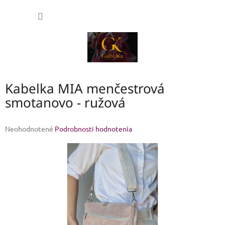
Prejsť
NÁKU
na
obsah
KOŠÍK
Kabelka MIA menčestrová
smotanovo - ružová
Priemerné
Neohodnotené
Podrobnosti hodnotenia
hodnotenie
produktu
je
0,0
z
5
hviezdičiek.