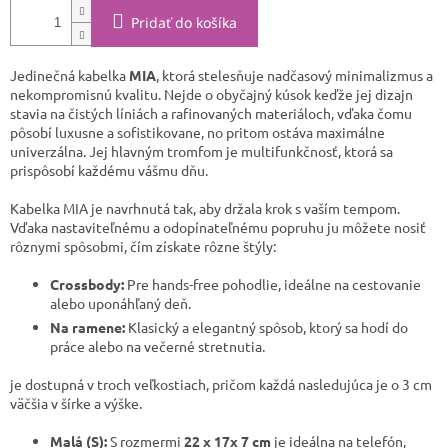
Pridať do košíka
Jedinečná kabelka
MIA
, ktorá stelesňuje nadčasový minimalizmus a
nekompromisnú kvalitu. Nejde o obyčajný kúsok keďže jej dizajn
stavia na čistých líniách a rafinovaných materiáloch, vďaka čomu
pôsobí luxusne a sofistikovane, no pritom ostáva maximálne
univerzálna. Jej hlavným tromfom je multifunkčnosť, ktorá sa
prispôsobí každému vášmu dňu.
​Kabelka MIA je navrhnutá tak, aby držala krok s vaším tempom.
Vďaka nastaviteľnému a odopínateľnému popruhu ju môžete nosiť
rôznymi spôsobmi, čím získate rôzne štýly:
Crossbody:
Pre hands-free pohodlie, ideálne na cestovanie
alebo uponáhľaný deň.
Na ramene:
Klasický a elegantný spôsob, ktorý sa hodí do
práce alebo na večerné stretnutia.
​je dostupná v troch veľkostiach, pričom každá nasledujúca je o 3 cm
väčšia v šírke a výške.
Malá (S):
S rozmermi
22 x 17x 7 cm
je ideálna na telefón,