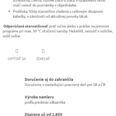
strieborná, čierna, ružové zlato a zlatá. Požadovanú farbu
stačí uviesť do poznámky v objednávke.
​Podšívka: Vždy starostlivo zladená s celkovým dizajnom
kabelky, v závislosti od aktuálnej ponuky látok.
Odporúčaná starostlivosť
: prať ručne alebo v práčke na jemnom
programe pri max. 30 °C otočenú naruby. Nežehliť, nesušiť v sušičke,
sušiť voľne.
OPÝTAŤ SA
ZDIEĽAŤ
Doručenie aj do zahraničia
Doručenie v nasledujúci pracovný deň pre SR a ČR
Výroba namieru
podľa predstáv zákazníka
Doprava už od 2,80€