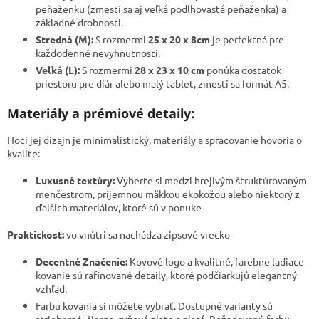
peňaženku (zmestí sa aj veľká podlhovastá peňaženka) a
základné drobnosti.
Stredná (M):
S rozmermi
25 x 20 x 8cm
je perfektná pre
každodenné nevyhnutnosti.
Veľká (L):
S rozmermi
28 x 23 x 10 cm
ponúka dostatok
priestoru pre diár alebo malý tablet, zmestí sa formát A5.
Materiály a prémiové detaily:
​Hoci jej dizajn je minimalistický, materiály a spracovanie hovoria o
kvalite:
Luxusné textúry:
Vyberte si medzi hrejivým štruktúrovaným
menčestrom, príjemnou mäkkou ekokožou alebo niektorý z
ďalších materiálov, ktoré sú v ponuke
Praktickosť:
vo vnútri sa nachádza zipsové vrecko
Decentné Značenie:
Kovové logo a kvalitné, farebne ladiace
kovanie sú rafinované detaily, ktoré podčiarkujú elegantný
vzhľad.
Farbu kovania si môžete vybrať. Dostupné varianty sú