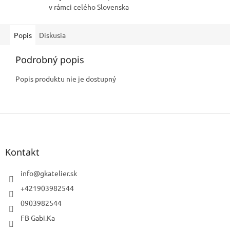
v rámci celého Slovenska
Popis
Diskusia
Podrobný popis
Popis produktu nie je dostupný
Z
á
p
ä
Kontakt
t
i
info
@
gkatelier.sk
e
+421903982544
0903982544
FB Gabi.Ka