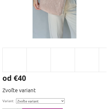
od
€40
Jednotková
Zvoľte variant
cena:
Variant