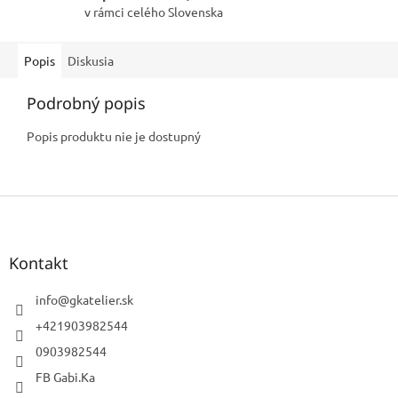
v rámci celého Slovenska
Popis
Diskusia
Podrobný popis
Popis produktu nie je dostupný
Z
á
p
ä
Kontakt
t
i
info
@
gkatelier.sk
e
+421903982544
0903982544
FB Gabi.Ka