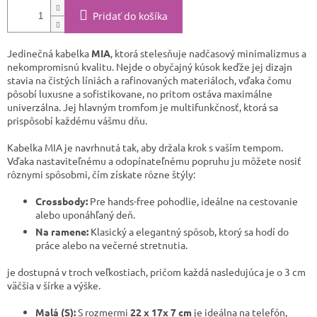
Pridať do košíka
Jedinečná kabelka
MIA
, ktorá stelesňuje nadčasový minimalizmus a
nekompromisnú kvalitu. Nejde o obyčajný kúsok keďže jej dizajn
stavia na čistých líniách a rafinovaných materiáloch, vďaka čomu
pôsobí luxusne a sofistikovane, no pritom ostáva maximálne
univerzálna. Jej hlavným tromfom je multifunkčnosť, ktorá sa
prispôsobí každému vášmu dňu.
​Kabelka MIA je navrhnutá tak, aby držala krok s vaším tempom.
Vďaka nastaviteľnému a odopínateľnému popruhu ju môžete nosiť
rôznymi spôsobmi, čím získate rôzne štýly:
Crossbody:
Pre hands-free pohodlie, ideálne na cestovanie
alebo uponáhľaný deň.
Na ramene:
Klasický a elegantný spôsob, ktorý sa hodí do
práce alebo na večerné stretnutia.
​je dostupná v troch veľkostiach, pričom každá nasledujúca je o 3 cm
väčšia v šírke a výške.
Malá (S):
S rozmermi
22 x 17x 7 cm
je ideálna na telefón,