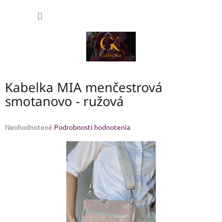
Prejsť
NÁKU
na
obsah
KOŠÍK
Kabelka MIA menčestrová
smotanovo - ružová
Priemerné
Neohodnotené
Podrobnosti hodnotenia
hodnotenie
produktu
je
0,0
z
5
hviezdičiek.