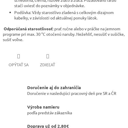
strieborná, čierna, ružové zlato a zlatá. Požadovanú farbu
stačí uviesť do poznámky v objednávke.
​Podšívka: Vždy starostlivo zladená s celkovým dizajnom
kabelky, v závislosti od aktuálnej ponuky látok.
Odporúčaná starostlivosť
: prať ručne alebo v práčke na jemnom
programe pri max. 30 °C otočenú naruby. Nežehliť, nesušiť v sušičke,
sušiť voľne.
OPÝTAŤ SA
ZDIEĽAŤ
Doručenie aj do zahraničia
Doručenie v nasledujúci pracovný deň pre SR a ČR
Výroba namieru
podľa predstáv zákazníka
Doprava už od 2,80€