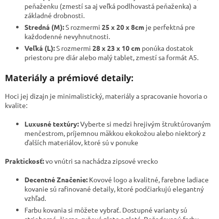
peňaženku (zmestí sa aj veľká podlhovastá peňaženka) a
základné drobnosti.
Stredná (M):
S rozmermi
25 x 20 x 8cm
je perfektná pre
každodenné nevyhnutnosti.
Veľká (L):
S rozmermi
28 x 23 x 10 cm
ponúka dostatok
priestoru pre diár alebo malý tablet, zmestí sa formát A5.
Materiály a prémiové detaily:
​Hoci jej dizajn je minimalistický, materiály a spracovanie hovoria o
kvalite:
Luxusné textúry:
Vyberte si medzi hrejivým štruktúrovaným
menčestrom, príjemnou mäkkou ekokožou alebo niektorý z
ďalších materiálov, ktoré sú v ponuke
Praktickosť:
vo vnútri sa nachádza zipsové vrecko
Decentné Značenie:
Kovové logo a kvalitné, farebne ladiace
kovanie sú rafinované detaily, ktoré podčiarkujú elegantný
vzhľad.
Farbu kovania si môžete vybrať. Dostupné varianty sú