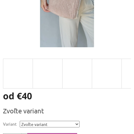
od
€40
Jednotková
Zvoľte variant
cena:
Variant