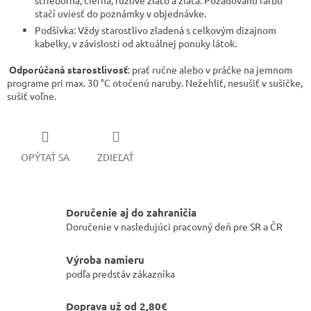
strieborná, čierna, ružové zlato a zlatá. Požadovanú farbu
stačí uviesť do poznámky v objednávke.
​Podšívka: Vždy starostlivo zladená s celkovým dizajnom
kabelky, v závislosti od aktuálnej ponuky látok.
Odporúčaná starostlivosť
: prať ručne alebo v práčke na jemnom
programe pri max. 30 °C otočenú naruby. Nežehliť, nesušiť v sušičke,
sušiť voľne.
OPÝTAŤ SA
ZDIEĽAŤ
Doručenie aj do zahraničia
Doručenie v nasledujúci pracovný deň pre SR a ČR
Výroba namieru
podľa predstáv zákazníka
Doprava už od 2,80€