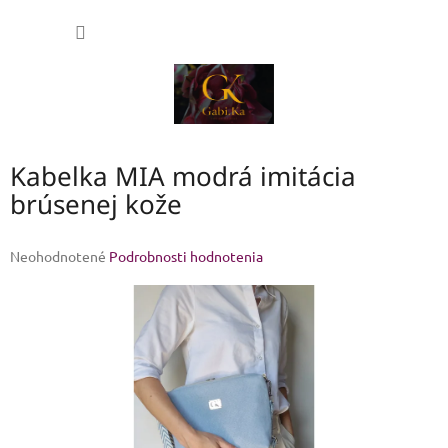
Prejsť
NÁKU
na
obsah
KOŠÍK
Kabelka MIA modrá imitácia
brúsenej kože
Priemerné
Neohodnotené
Podrobnosti hodnotenia
hodnotenie
produktu
je
0,0
z
5
hviezdičiek.