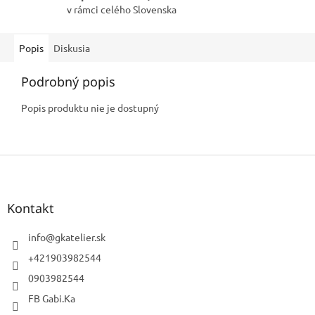
v rámci celého Slovenska
Popis
Diskusia
Podrobný popis
Popis produktu nie je dostupný
Z
á
p
ä
Kontakt
t
i
info
@
gkatelier.sk
e
+421903982544
0903982544
FB Gabi.Ka