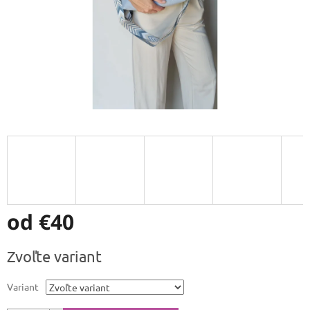
od
€40
Jednotková
Zvoľte variant
cena:
Variant