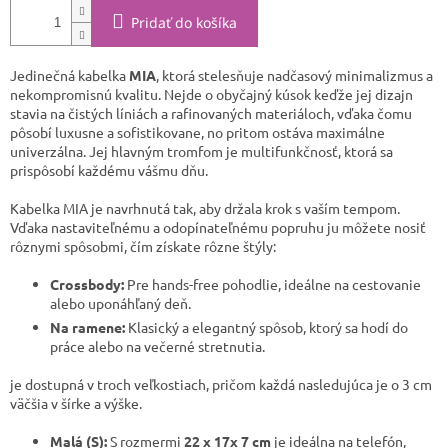
Pridať do košíka
Jedinečná kabelka
MIA
, ktorá stelesňuje nadčasový minimalizmus a
nekompromisnú kvalitu. Nejde o obyčajný kúsok keďže jej dizajn
stavia na čistých líniách a rafinovaných materiáloch, vďaka čomu
pôsobí luxusne a sofistikovane, no pritom ostáva maximálne
univerzálna. Jej hlavným tromfom je multifunkčnosť, ktorá sa
prispôsobí každému vášmu dňu.
​Kabelka MIA je navrhnutá tak, aby držala krok s vaším tempom.
Vďaka nastaviteľnému a odopínateľnému popruhu ju môžete nosiť
rôznymi spôsobmi, čím získate rôzne štýly:
Crossbody:
Pre hands-free pohodlie, ideálne na cestovanie
alebo uponáhľaný deň.
Na ramene:
Klasický a elegantný spôsob, ktorý sa hodí do
práce alebo na večerné stretnutia.
​je dostupná v troch veľkostiach, pričom každá nasledujúca je o 3 cm
väčšia v šírke a výške.
Malá (S):
S rozmermi
22 x 17x 7 cm
je ideálna na telefón,