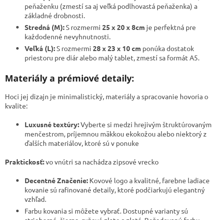
peňaženku (zmestí sa aj veľká podlhovastá peňaženka) a
základné drobnosti.
Stredná (M):
S rozmermi
25 x 20 x 8cm
je perfektná pre
každodenné nevyhnutnosti.
Veľká (L):
S rozmermi
28 x 23 x 10 cm
ponúka dostatok
priestoru pre diár alebo malý tablet, zmestí sa formát A5.
Materiály a prémiové detaily:
​Hoci jej dizajn je minimalistický, materiály a spracovanie hovoria o
kvalite:
Luxusné textúry:
Vyberte si medzi hrejivým štruktúrovaným
menčestrom, príjemnou mäkkou ekokožou alebo niektorý z
ďalších materiálov, ktoré sú v ponuke
Praktickosť:
vo vnútri sa nachádza zipsové vrecko
Decentné Značenie:
Kovové logo a kvalitné, farebne ladiace
kovanie sú rafinované detaily, ktoré podčiarkujú elegantný
vzhľad.
Farbu kovania si môžete vybrať. Dostupné varianty sú