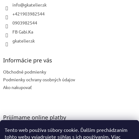
i
info
@
gkatelier.sk
e
+421903982544
0903982544
FB Gabi.Ka
gkatelier.sk
Informácie pre vás
Obchodné podmienky
Podmienky ochrany osobných údajov
Ako nakupovať
Prijímame online platby
Tento web používa súbory cookie. Ďalším prechádzaním
tohto webu vyjadrujete súhlas s ich používaním. Viac