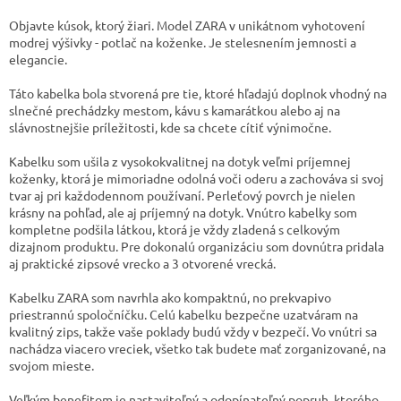
​Objavte kúsok, ktorý žiari. Model ZARA v unikátnom vyhotovení
modrej výšivky - potlač na koženke. Je stelesnením jemnosti a
elegancie.
​Táto kabelka bola stvorená pre tie, ktoré hľadajú doplnok vhodný na
slnečné prechádzky mestom, kávu s kamarátkou alebo aj na
slávnostnejšie príležitosti, kde sa chcete cítiť výnimočne.
Kabelku som ušila z vysokokvalitnej na dotyk veľmi príjemnej
koženky, ktorá je mimoriadne odolná voči oderu a zachováva si svoj
tvar aj pri každodennom používaní. Perleťový povrch je nielen
krásny na pohľad, ale aj príjemný na dotyk. Vnútro kabelky som
kompletne podšila látkou, ktorá je vždy zladená s celkovým
dizajnom produktu. Pre dokonalú organizáciu som dovnútra pridala
aj praktické zipsové vrecko a 3 otvorené vrecká.
​Kabelku ZARA som navrhla ako kompaktnú, no prekvapivo
priestrannú spoločníčku. Celú kabelku bezpečne uzatváram na
kvalitný zips, takže vaše poklady budú vždy v bezpečí. Vo vnútri sa
nachádza viacero vreciek, všetko tak budete mať zorganizované, na
svojom mieste.
​Veľkým benefitom je nastaviteľný a odopínateľný popruh, ktorého