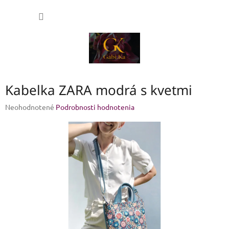
Prejsť
NÁKU
na
obsah
KOŠÍK
Kabelka ZARA modrá s kvetmi
Priemerné
Neohodnotené
Podrobnosti hodnotenia
hodnotenie
produktu
je
0,0
z
5
hviezdičiek.