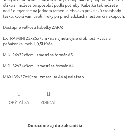
dĺžku si môžete prispôsobiť podľa potreby. Kabelku tak môžete
nosiť elegantne na jednom rameni alebo ako praktickú crossbody
tašku, ktorá vám uvoľní ruky pri prechádzkach mestom či nákupoch.
Dostupné veľkosti kabelky ZARA:
EXTRA MINI 25x25x7cm - na najnutnejšie drobnosti - vačsia
peňaženka, mobil, 0,5l fľaša...
MINI 26x32x8cm - zmestí sa formát A5
MIDI 32x34x9cm - zmestí sa formát A4
MAXI 35x37x10cm - zmestí sa A4 aj naležato
OPÝTAŤ SA
ZDIEĽAŤ
Doručenie aj do zahraničia