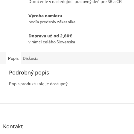
Doručenie v nasledujúci pracovný deň pre SR a ČR
Výroba namieru
podľa predstáv zákazníka
Doprava už od 2,80€
v rámci celého Slovenska
Popis
Diskusia
Podrobný popis
Popis produktu nie je dostupný
Z
á
p
ä
Kontakt
t