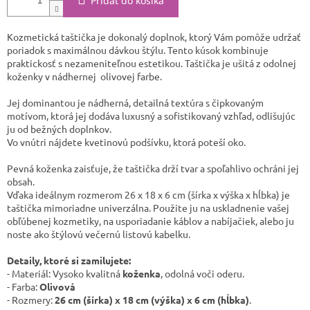
Pridať do košíka
Kozmetická taštička je dokonalý doplnok, ktorý Vám pomôže udržať
poriadok s maximálnou dávkou štýlu. Tento kúsok kombinuje
praktickosť s nezameniteľnou estetikou. ​Taštička je ušitá z odolnej
koženky v nádhernej olivovej farbe.
Jej dominantou je nádherná, detailná textúra s čipkovaným
motívom, ktorá jej dodáva luxusný a sofistikovaný vzhľad, odlišujúc
ju od bežných doplnkov. ​
Vo vnútri nájdete kvetinovú podšívku, ktorá poteší oko.
Pevná koženka zaisťuje, že taštička drží tvar a spoľahlivo ochráni jej
obsah. ​
Vďaka ideálnym rozmerom 26 x 18 x 6 cm (šírka x výška x hĺbka) je
taštička mimoriadne univerzálna. Použite ju na uskladnenie vašej
obľúbenej kozmetiky, na usporiadanie káblov a nabíjačiek, alebo ju
noste ako štýlovú večernú listovú kabelku.
​Detaily, ktoré si zamilujete:
- Materiál: Vysoko kvalitná
koženka
, odolná voči oderu.
- ​Farba:
Olivová
- Rozmery:
26 cm (šírka) x 18 cm (výška) x 6 cm (hĺbka)
. ​