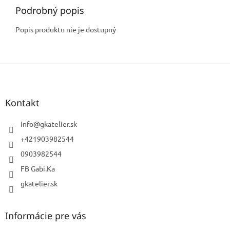
Podrobný popis
Popis produktu nie je dostupný
Z
á
p
ä
Kontakt
t
i
info
@
gkatelier.sk
e
+421903982544
0903982544
FB Gabi.Ka
gkatelier.sk
Informácie pre vás