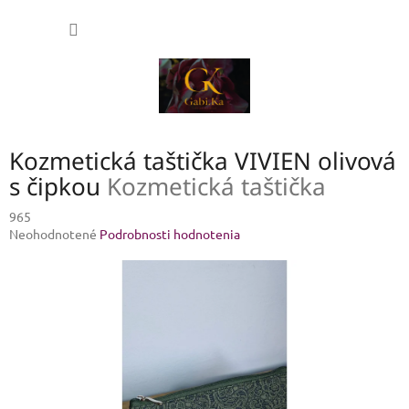
Prejsť
NÁKU
na
obsah
KOŠÍK
Kozmetická taštička VIVIEN olivová
s čipkou
Kozmetická taštička
965
Priemerné
Neohodnotené
Podrobnosti hodnotenia
hodnotenie
produktu
je
0,0
z
5
hviezdičiek.