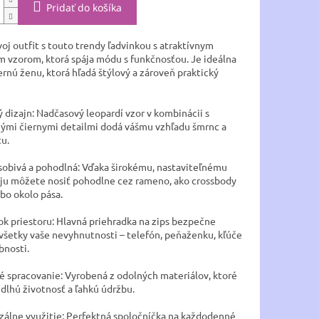
Pridať do košíka
oj outfit s touto trendy ľadvinkou s atraktívnym
m vzorom, ktorá spája módu s funkčnosťou. Je ideálna
rnú ženu, ktorá hľadá štýlový a zároveň praktický
 dizajn: Nadčasový leopardí vzor v kombinácii s
ými čiernymi detailmi dodá vášmu vzhľadu šmrnc a
tu.
sobivá a pohodlná: Vďaka širokému, nastaviteľnému
ju môžete nosiť pohodlne cez rameno, ako crossbody
bo okolo pása.
ok priestoru: Hlavná priehradka na zips bezpečne
všetky vaše nevyhnutnosti – telefón, peňaženku, kľúče
bnosti.
né spracovanie: Vyrobená z odolných materiálov, ktoré
 dlhú životnosť a ľahkú údržbu.
zálne využitie: Perfektná spoločníčka na každodenné