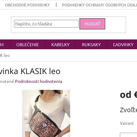
OBCHODNÉ PODMIENKY
PODMIENKY OCHRANY OSOBNÝCH ÚDA
HĽADAŤ
OM
OBLEČENIE
KABELKY
RUKSAKY
ĽADVINKY
K leo
vinka KLASIK leo
rné
notené
Podrobnosti hodnotenia
enie
od
u
Jednotk
Zvoľt
cena:
iek.
Variant