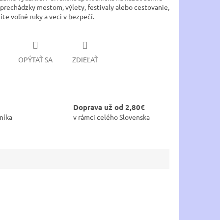
 prechádzky mestom, výlety, festivaly alebo cestovanie,
te voľné ruky a veci v bezpečí.
OPÝTAŤ SA
ZDIEĽAŤ
Doprava už od 2,80€
níka
v rámci celého Slovenska