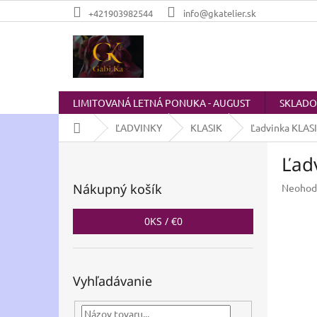
Prejsť
+421903982544
info@gkatelier.sk
na
obsah
LIMITOVANÁ LETNÁ PONUKA - AUGUST
SKLAD
Domov
ĽADVINKY
KLASIK
Ľadvinka KLASI
B
Ľad
o
č
Nákupný košík
Prieme
Neohod
n
hodnot
ý
produkt
0
KS /
€0
p
je
a
0,0
z
n
5
e
Vyhľadávanie
hviezdič
l