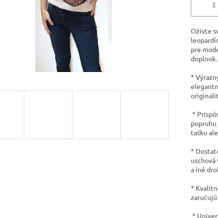
Oživte sv
leopardí
pre mode
doplnok.
* Výrazný
elegantn
originali
* Prispô
popruhu 
tašku ale
* Dostat
uschová 
a iné dro
* Kvalit
zaručujú
* Univer