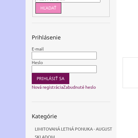
HĽADAŤ
Prihlásenie
E-mail
Heslo
PRIHLÁSIŤ SA
Nová registrácia
Zabudnuté heslo
Preskočiť
Kategórie
kategórie
LIMITOVANÁ LETNÁ PONUKA - AUGUST
SKLADOM