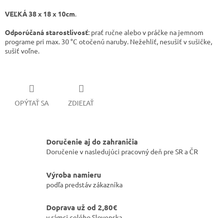
VEĽKÁ 38 x 18 x 10cm
.
Odporúčaná starostlivosť
:
prať ručne alebo v práčke na jemnom
programe pri max. 30 °C otočenú naruby. Nežehliť, nesušiť v sušičke,
sušiť voľne.
OPÝTAŤ SA
ZDIEĽAŤ
Doručenie aj do zahraničia
Doručenie v nasledujúci pracovný deň pre SR a ČR
Výroba namieru
podľa predstáv zákazníka
Doprava už od 2,80€
v rámci celého Slovenska