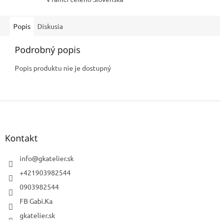
Popis
Diskusia
Podrobný popis
Popis produktu nie je dostupný
Z
á
p
ä
Kontakt
t
i
info
@
gkatelier.sk
e
+421903982544
0903982544
FB Gabi.Ka
gkatelier.sk