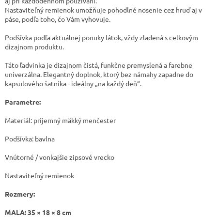
aj pri každodennom používaní.
Nastaviteľný remienok umožňuje pohodlné nosenie cez hruď aj v
páse, podľa toho, čo Vám vyhovuje.
Podšívka podľa aktuálnej ponuky látok, vždy zladená s celkovým
dizajnom produktu.
Táto ľadvinka je dizajnom čistá, funkčne premyslená a farebne
univerzálna. Elegantný doplnok, ktorý bez námahy zapadne do
kapsulového šatníka - ideálny „na každý deň“.
Parametre:
Materiál: príjemný mäkký menčester
Podšívka: bavlna
Vnútorné / vonkajšie zipsové vrecko
Nastaviteľný remienok
Rozmery:
MALA: 35 × 18 × 8 cm