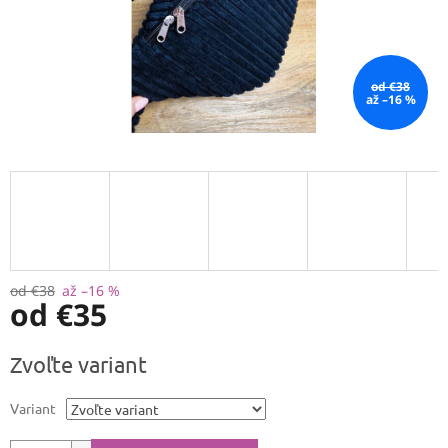
od €38
až –16 %
od €38
až –16 %
od
€35
Jednotková
Zvoľte variant
cena:
Variant