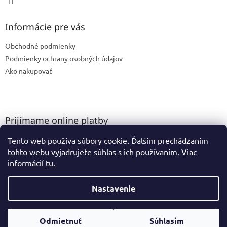
Informácie pre vás
Obchodné podmienky
Podmienky ochrany osobných údajov
Ako nakupovať
Prijímame online platby
Tento web používa súbory cookie. Ďalším prechádzaním
tohto webu vyjadrujete súhlas s ich používaním. Viac
informácií
tu
.
Nastavenie
Vytvoril Shoptet
Odmietnuť
Súhlasím
Copyright 2026
GK Ateliér
. Všetky práva vyhradené.