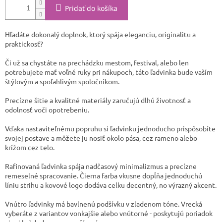
Pridať do košíka
Hľadáte dokonalý doplnok, ktorý spája eleganciu, originalitu a
praktickosť?
Či už sa chystáte na prechádzku mestom, festival, alebo len
potrebujete mať voľné ruky pri nákupoch, táto ľadvinka bude vaším
štýlovým a spoľahlivým spoločníkom.
Precízne šitie a kvalitné materiály zaručujú dlhú životnosť a
odolnosť voči opotrebeniu.
Vďaka nastaviteľnému popruhu si ľadvinku jednoducho prispôsobíte
svojej postave a môžete ju nosiť okolo pása, cez rameno alebo
krížom cez telo.
Rafinovaná ľadvinka spája nadčasový minimalizmus a precízne
remeselné spracovanie. Čierna farba vkusne dopĺňa jednoduchú
líniu strihu a kovové logo dodáva celku decentný, no výrazný akcent.
Vnútro ľadvinky má bavlnenú podšívku v zladenom tóne. Vrecká
vyberáte z variantov vonkajšie alebo vnútorné - poskytujú poriadok