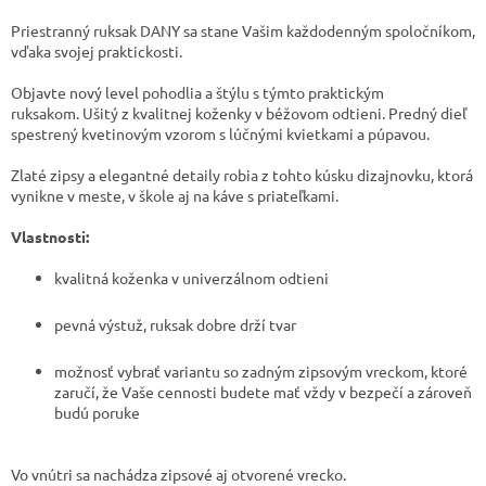
Priestranný ruksak DANY sa stane Vašim každodenným spoločníkom,
vďaka svojej praktickosti.
Objavte nový level pohodlia a štýlu s týmto praktickým
ruksakom. Ušitý z kvalitnej koženky v béžovom odtieni. Predný dieľ
spestrený kvetinovým vzorom s lúčnými kvietkami a púpavou.
Zlaté zipsy a elegantné detaily robia z tohto kúsku dizajnovku, ktorá
vynikne v meste, v škole aj na káve s priateľkami.
Vlastnosti:
kvalitná koženka v univerzálnom odtieni
pevná výstuž, ruksak dobre drží tvar
možnosť vybrať variantu so zadným zipsovým vreckom, ktoré
zaručí, že Vaše cennosti budete mať vždy v bezpečí a zároveň
budú poruke
Vo vnútri sa nachádza zipsové aj otvorené vrecko.