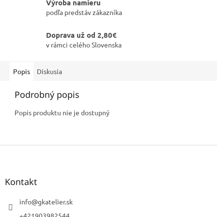
Výroba namieru
podľa predstáv zákazníka
Doprava už od 2,80€
v rámci celého Slovenska
Popis
Diskusia
Podrobný popis
Popis produktu nie je dostupný
Z
á
p
ä
Kontakt
t
i
info
@
gkatelier.sk
e
+421903982544