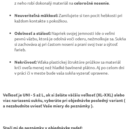
z neho robí dokonalý materiál na
celoročné nosenie
.
Neuveriteľná mäkkosť:
Zamilujete si ten pocit hebkosti pri
každom kontakte s pokožkou.
Odolnosť a stálosť:
Napriek svojej jemnosti ide o veľmi
pevnú väzbu, ktorá je odolná voči oderu, nežmolkuje sa. Sukňa
si zachováva aj pri častom nosení a praní svoj tvar a sýtosť
farieb.
Nekrčivosť:
Vďaka plastickej štruktúre prúžkov sa materiál
krčí oveľa menej než hladké bavlnené plátno. Aj po celom dni
v práci či v meste bude vaša sukňa vyzerať upravene.
Veľkosť je UNI - S až L, ak si želáte väčšiu veľkosť (XL-XXL) alebo
viac nariasenú sukňu, vyberáte pri objednávke posledný variant (
a nezabudnite uviesť Vaše miery do poznámky ).
Stačí mi do poznámky v objednávke zadať: