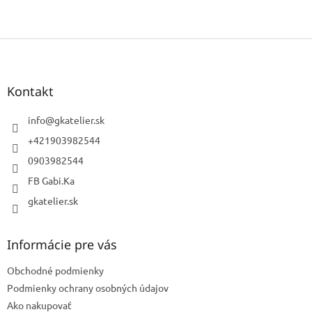
Z
á
p
ä
Kontakt
t
i
info
@
gkatelier.sk
e
+421903982544
0903982544
FB Gabi.Ka
gkatelier.sk
Informácie pre vás
Obchodné podmienky
Podmienky ochrany osobných údajov
Ako nakupovať