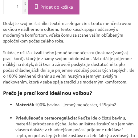
Pridať do košíka
Dodajte svojmu šatníku textúru a eleganciu s touto menčestrovou
sukňou v nádhernom odtieni
.
Tento kúsok spája nadčasový s
moderným komfortom, vďaka čomu sa stane vaším obľúbeným
spoločníkom počas celého roka.
Sukňa je ušitá z kvalitného jemného menčestru (inak nazývaný aj
prací kord), ktorý je známy svojou odolnosťou. Materiál je príjemne
mäkký na dotyk, drží tvar a zároveň poskytuje dostatočné teplo
počas chladnejších dní a je príjemne vzdušný počas tých teplých. Ide
o 100% bavlnenú tkaninu s veľmi hustým a jemným zvislým
riadkovaním, ktorá v sebe spája tradíciu s moderným komfortom.
Prečo je prací kord ideálnou voľbou?
Materiál:
100% bavlna – jemný menčester, 145g/m2
Priedušnosť
a termoregulácia:
Keďže ide o čistú bavlnu,
materiál prirodzene dýcha. Jeho unikátna štruktúra s jemným
vlasom dokáže v chladnejšom počasí príjemne udržiavať
teplo, no počas teplých dní zostáva na tele ľahký a vzdušný. To