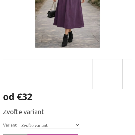
od
€32
Jednotková
Zvoľte variant
cena:
Variant