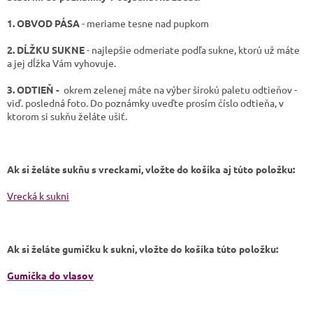
1. OBVOD PÁSA
- meriame tesne nad pupkom
2. DĹŽKU SUKNE
- najlepšie odmeriate podľa sukne, ktorú už máte
a jej dĺžka Vám vyhovuje.
3. ODTIEŇ -
okrem zelenej máte
na výber širokú paletu odtieňov -
viď. posledná foto. Do poznámky uveďte prosím číslo odtieňa, v
ktorom si sukňu želáte ušiť.
Ak si želáte sukňu s vreckami, vložte do košíka aj túto položku:
Vrecká k sukni
Ak si želáte gumičku k sukni, vložte do košíka túto položku:
Gumička do vlasov