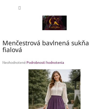
Prejsť
NÁKU
na
obsah
KOŠÍK
Menčestrová bavlnená sukňa
fialová
Priemerné
Neohodnotené
Podrobnosti hodnotenia
hodnotenie
produktu
je
0,0
z
5
hviezdičiek.