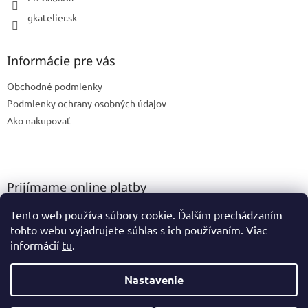
gkatelier.sk
Informácie pre vás
Obchodné podmienky
Podmienky ochrany osobných údajov
Ako nakupovať
Prijímame online platby
Tento web používa súbory cookie. Ďalším prechádzaním
tohto webu vyjadrujete súhlas s ich používaním. Viac
informácií
tu
.
Nastavenie
Vytvoril Shoptet