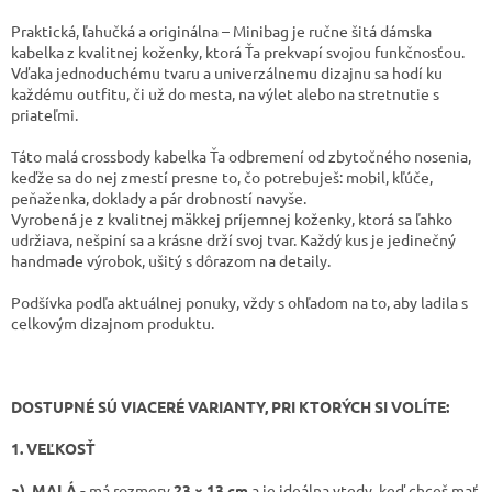
Praktická, ľahučká a originálna – Minibag je ručne šitá dámska
kabelka z kvalitnej koženky, ktorá Ťa prekvapí svojou funkčnosťou.
Vďaka jednoduchému tvaru a univerzálnemu dizajnu sa hodí ku
každému outfitu, či už do mesta, na výlet alebo na stretnutie s
priateľmi.
Táto malá crossbody kabelka Ťa odbremení od zbytočného nosenia,
keďže sa do nej zmestí presne to, čo potrebuješ: mobil, kľúče,
peňaženka, doklady a pár drobností navyše.
Vyrobená je z kvalitnej mäkkej príjemnej koženky, ktorá sa ľahko
udržiava, nešpiní sa a krásne drží svoj tvar. Každý kus je jedinečný
handmade výrobok, ušitý s dôrazom na detaily.
Podšívka podľa aktuálnej ponuky, vždy s ohľadom na to, aby ladila s
celkovým dizajnom produktu.
DOSTUPNÉ SÚ VIACERÉ VARIANTY, PRI KTORÝCH SI VOLÍTE:
1. VEĽKOSŤ
a). MALÁ -
má rozmery
23 × 13 cm
a je ideálna vtedy, keď chceš mať