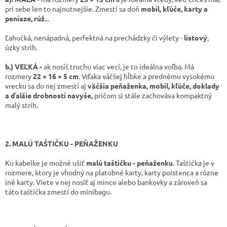
pri sebe len to najnutnejšie. Zmestí sa doň
mobil, kľúče, karty a
peniaze, rúž
...
Ľahučká, nenápadná, perfektná na prechádzky či výlety -
listový
,
úzky strih.
b.) VEĽKÁ -
ak nosíš trochu viac vecí, je to ideálna voľba. Má
rozmery
22 × 16 × 5 cm
. Vďaka väčšej hĺbke a prednému vysokému
vrecku sa do nej zmestí aj
väčšia peňaženka, mobil, kľúče, doklady
a ďalšie drobnosti navyše,
pričom si stále zachováva kompaktný
malý strih.
2. MALÚ TAŠTIČKU - PEŇAŽENKU
Ku kabelke je možné ušiť
malú taštičku - peňaženku
. Taštička je v
rozmere, ktory je vhodný na platobné karty, karty poistenca a rôzne
iné karty. Viete v nej nosiť aj mince alebo bankovky a zároveň sa
táto taštička zmestí do minibagu.