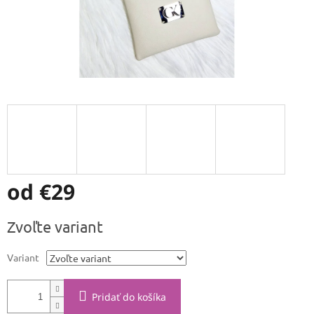
od
€29
Jednotková
Zvoľte variant
cena:
Variant
Pridať do košíka