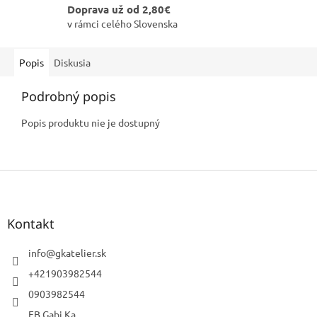
Doprava už od 2,80€
v rámci celého Slovenska
Popis
Diskusia
Podrobný popis
Popis produktu nie je dostupný
Z
á
p
ä
Kontakt
t
i
info
@
gkatelier.sk
e
+421903982544
0903982544
FB Gabi.Ka