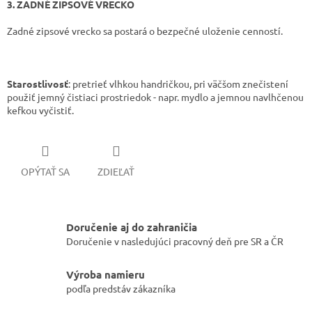
3. ZADNÉ ZIPSOVÉ VRECKO
Zadné zipsové vrecko sa postará o bezpečné uloženie cenností.
Starostlivosť
: pretrieť vlhkou handričkou, pri väčšom znečistení
použiť jemný čistiaci prostriedok - napr. mydlo a jemnou navlhčenou
kefkou vyčistiť.
OPÝTAŤ SA
ZDIEĽAŤ
Doručenie aj do zahraničia
Doručenie v nasledujúci pracovný deň pre SR a ČR
Výroba namieru
podľa predstáv zákazníka