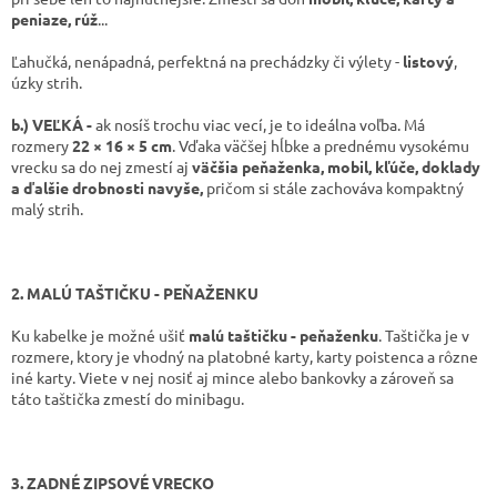
peniaze, rúž
...
Ľahučká, nenápadná, perfektná na prechádzky či výlety -
listový
,
úzky strih.
b.) VEĽKÁ -
ak nosíš trochu viac vecí, je to ideálna voľba. Má
rozmery
22 × 16 × 5 cm
. Vďaka väčšej hĺbke a prednému vysokému
vrecku sa do nej zmestí aj
väčšia peňaženka, mobil, kľúče, doklady
a ďalšie drobnosti navyše,
pričom si stále zachováva kompaktný
malý strih.
2. MALÚ TAŠTIČKU - PEŇAŽENKU
Ku kabelke je možné ušiť
malú taštičku - peňaženku
. Taštička je v
rozmere, ktory je vhodný na platobné karty, karty poistenca a rôzne
iné karty. Viete v nej nosiť aj mince alebo bankovky a zároveň sa
táto taštička zmestí do minibagu.
3. ZADNÉ ZIPSOVÉ VRECKO