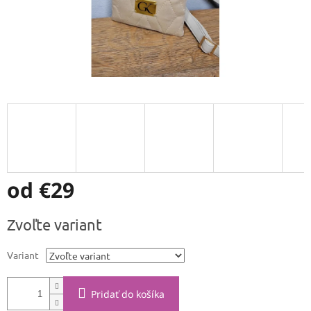
od
€29
Jednotková
Zvoľte variant
cena:
Variant
Pridať do košíka