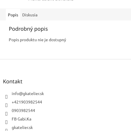
Popis
Diskusia
Podrobný popis
Popis produktu nie je dostupný
Z
á
p
ä
Kontakt
t
i
info
@
gkatelier.sk
e
+421903982544
0903982544
FB Gabi.Ka
gkatelier.sk