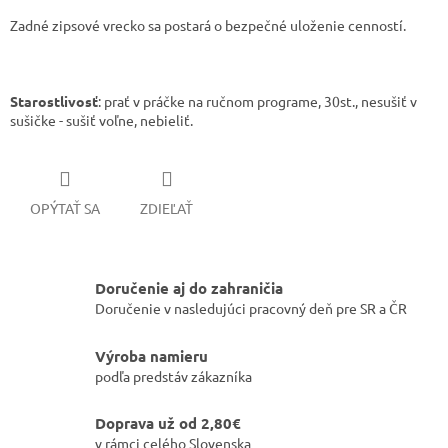
Zadné zipsové vrecko sa postará o bezpečné uloženie cenností.
Starostlivosť
: prať v práčke na ručnom programe, 30st., nesušiť v
sušičke - sušiť voľne, nebieliť.
OPÝTAŤ SA
ZDIEĽAŤ
Doručenie aj do zahraničia
Doručenie v nasledujúci pracovný deň pre SR a ČR
Výroba namieru
podľa predstáv zákazníka
Doprava už od 2,80€
v rámci celého Slovenska