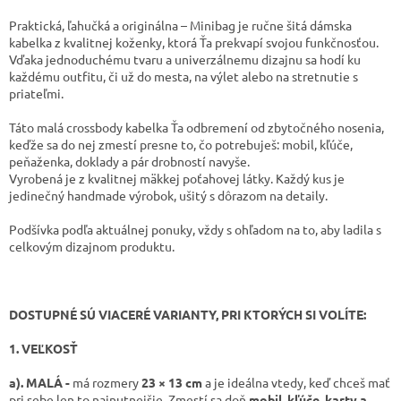
Praktická, ľahučká a originálna – Minibag je ručne šitá dámska
kabelka z kvalitnej koženky, ktorá Ťa prekvapí svojou funkčnosťou.
Vďaka jednoduchému tvaru a univerzálnemu dizajnu sa hodí ku
každému outfitu, či už do mesta, na výlet alebo na stretnutie s
priateľmi.
Táto malá crossbody kabelka Ťa odbremení od zbytočného nosenia,
keďže sa do nej zmestí presne to, čo potrebuješ: mobil, kľúče,
peňaženka, doklady a pár drobností navyše.
Vyrobená je z kvalitnej mäkkej poťahovej látky. Každý kus je
jedinečný handmade výrobok, ušitý s dôrazom na detaily.
Podšívka podľa aktuálnej ponuky, vždy s ohľadom na to, aby ladila s
celkovým dizajnom produktu.
DOSTUPNÉ SÚ VIACERÉ VARIANTY, PRI KTORÝCH SI VOLÍTE:
1. VEĽKOSŤ
a). MALÁ -
má rozmery
23 × 13 cm
a je ideálna vtedy, keď chceš mať
pri sebe len to najnutnejšie. Zmestí sa doň
mobil, kľúče, karty a