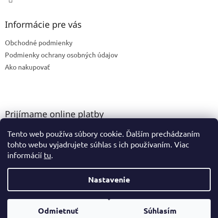
Informácie pre vás
Obchodné podmienky
Podmienky ochrany osobných údajov
Ako nakupovať
Prijímame online platby
Tento web používa súbory cookie. Ďalším prechádzaním
tohto webu vyjadrujete súhlas s ich používaním. Viac
informácií
tu
.
Nastavenie
Vytvoril Shoptet
Odmietnuť
Súhlasím
Copyright 2026
GK Ateliér
. Všetky práva vyhradené.