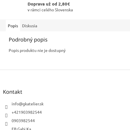
Doprava už od 2,80€
v rámci celého Slovenska
Popis
Diskusia
Podrobný popis
Popis produktu nie je dostupný
Z
á
p
ä
Kontakt
t
i
info
@
gkatelier.sk
e
+421903982544
0903982544
FB Gabi.Ka