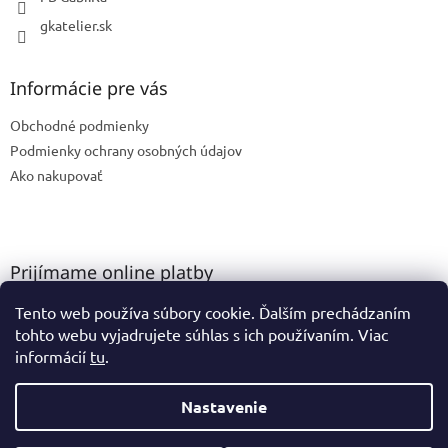
gkatelier.sk
Informácie pre vás
Obchodné podmienky
Podmienky ochrany osobných údajov
Ako nakupovať
Prijímame online platby
Tento web používa súbory cookie. Ďalším prechádzaním
tohto webu vyjadrujete súhlas s ich používaním. Viac
informácií
tu
.
Nastavenie
Vytvoril Shoptet