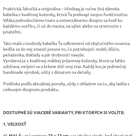
Praktická, ľahučká a originálna – Minibag je ručne šitá dámska
kabelka z kvalitnej koženky, ktorá Ťa prekvapí svojou funkčnosťou.
Vďaka jednoduchému tvaru a univerzálnemu dizajnu sa hodí ku
každému outfitu, či už do mesta, na výlet alebo na stretnutie s
priateľmi.
Táto malá crossbody kabelka Ťa odbremení od zbytočného nosenia,
keďže sa do nej zmestí presne to, čo potrebuješ: mobil, kľúče,
peňaženka, doklady a pár drobností navyše.
Vyrobená je z kvalitnej mäkkej príjemnej koženky, ktorá sa ľahko
udržiava, nešpiní sa a krásne drží svoj tvar. Každý kus je jedinečný
handmade výrobok, ušitý s dôrazom na detaily.
Podšívka podľa aktuálnej ponuky, vždy s ohľadom na to, aby ladila s
celkovým dizajnom produktu.
DOSTUPNÉ SÚ VIACERÉ VARIANTY, PRI KTORÝCH SI VOLÍTE:
1. VEĽKOSŤ
a). MALÁ -
má rozmery
23 × 13 cm
a je ideálna vtedy, keď chceš mať