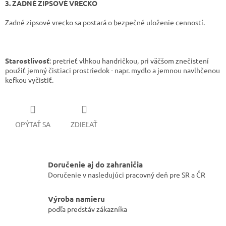
3. ZADNÉ ZIPSOVÉ VRECKO
Zadné zipsové vrecko sa postará o bezpečné uloženie cenností.
Starostlivosť
: pretrieť vlhkou handričkou, pri väčšom znečistení
použiť jemný čistiaci prostriedok - napr. mydlo a jemnou navlhčenou
kefkou vyčistiť.
OPÝTAŤ SA
ZDIEĽAŤ
Doručenie aj do zahraničia
Doručenie v nasledujúci pracovný deň pre SR a ČR
Výroba namieru
podľa predstáv zákazníka