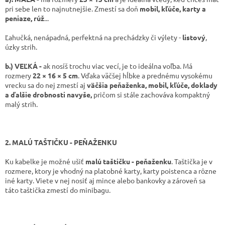
pri sebe len to najnutnejšie. Zmestí sa doň
mobil, kľúče, karty a
peniaze, rúž
...
Ľahučká, nenápadná, perfektná na prechádzky či výlety -
listový
,
úzky strih.
b.) VEĽKÁ -
ak nosíš trochu viac vecí, je to ideálna voľba. Má
rozmery
22 × 16 × 5 cm
. Vďaka väčšej hĺbke a prednému vysokému
vrecku sa do nej zmestí aj
väčšia peňaženka, mobil, kľúče, doklady
a ďalšie drobnosti navyše,
pričom si stále zachováva kompaktný
malý strih.
2. MALÚ TAŠTIČKU - PEŇAŽENKU
Ku kabelke je možné ušiť
malú taštičku - peňaženku
. Taštička je v
rozmere, ktory je vhodný na platobné karty, karty poistenca a rôzne
iné karty. Viete v nej nosiť aj mince alebo bankovky a zároveň sa
táto taštička zmestí do minibagu.