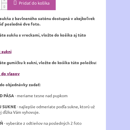
Pridať do košíka
sukňa z bavlneného saténu dostupná v akejkoľvek
viď posledné dve foto.
láte sukňu s vreckami, vložte do košíka aj túto
 sukni
láte gumičku k sukni, vložte do košíka túto položku:
 do vlasov
 do objednávky zadať:
OD PÁSA
- meriame tesne nad pupkom
U SUKNE
- najlepšie odmeriate podľa sukne, ktorú už
ej dĺžka Vám vyhovuje.
EŇ
- vyberáte z odtieňov na posledných 2 foto