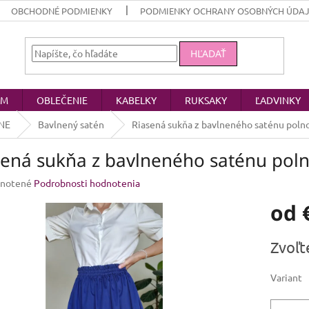
OBCHODNÉ PODMIENKY
PODMIENKY OCHRANY OSOBNÝCH ÚDA
HĽADAŤ
OM
OBLEČENIE
KABELKY
RUKSAKY
ĽADVINKY
NE
Bavlnený satén
Riasená sukňa z bavlneného saténu pol
sená sukňa z bavlneného saténu po
rné
notené
Podrobnosti hodnotenia
enie
od
u
Jednotk
Zvoľt
cena:
iek.
Variant