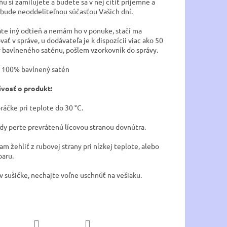
u si zamilujete a budete sa v nej cítiť prijemne a
 bude neoddeliteľnou súčasťou Vašich dní.
láte iný odtieň a nemám ho v ponuke, stačí ma
ať v správe, u dodávateľa je k dispozícii viac ako 50
 bavlneného saténu, pošlem vzorkovník do správy.
: 100% bavlnený satén
ivosť o produkt:
práčke pri teplote do 30 °C.
dy perte prevrátenú lícovou stranou dovnútra.
am žehliť z rubovej strany pri nízkej teplote, alebo
paru.
v sušičke, nechajte voľne uschnúť na vešiaku.