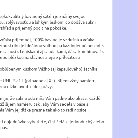
sokokvalitný bavlnený satén je známy svojou
u, splývavosťou a ľahkým leskom, čo dodáva sukni
vzhľad a príjemný pocit na pokožke.
 vďaka príjemnej, 100% bavlne je vzdušná a vďaka
mu strihu je ideálnou voľbou na každodenné nosenie.
 sa nosí s teniskami aj sandalkami, dá sa kombinovať s
ebo blúzkou na slávnostnejšie príležitosti.
 obľúbeným kúskom Vášho (aj kapsulového) šatníka.
e UNI - S až L (pripadne aj XL) - šijem vždy namieru,
nú dlžku uveďte do správy.
m je, že sukňa odo mňa Vám padne ako uliata. Každú
iž šijem namieru tak , aby Vám sedela v páse a
a Vám jej dĺžka presne tak ako to radi nosíte .
pri objednávke vyberiete, či si želáte jednoduchý alebo
pás.