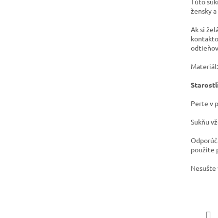
Túto sukň
žensky a
Ak si že
kontaktov
odtieňov
Materiál
Starostl
​Perte v 
Sukňu vž
​​Odporúč
použite 
​Nesušte 