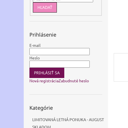
HĽADAŤ
Prihlásenie
E-mail
Heslo
PRIHLÁSIŤ SA
Nová registrácia
Zabudnuté heslo
Preskočiť
Kategórie
kategórie
LIMITOVANÁ LETNÁ PONUKA - AUGUST
SKLADOM