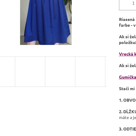
Riasená 
farbe - 
Ak si že
položku:
Vrecká k
Ak si že
Gumička
Stačí mi
1. OBV
2. DĹŽK
máte a j
3. ODTI