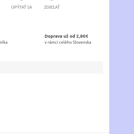
OPÝTAŤ SA
ZDIEĽAŤ
Doprava už od 2,80€
níka
v rámci celého Slovenska