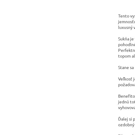
Tento vy
jemnosťo
luxusný 
Sukňa je
pohodlné
Perfektne
topom al
Stane sa
Veľkosť j
požadova
Benefito
jednú tot
vyhovoval
Ďalej si 
ozdobný 