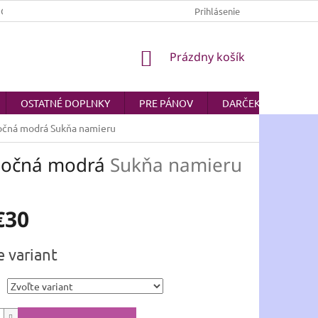
JOV
AKO NAKUPOVAŤ
Prihlásenie
NÁKUPNÝ
Prázdny košík
KOŠÍK
OSTATNÉ DOPLNKY
PRE PÁNOV
DARČEKOVÉ POUKA
nočná modrá
Sukňa namieru
lnočná modrá
Sukňa namieru
€30
ová
e variant