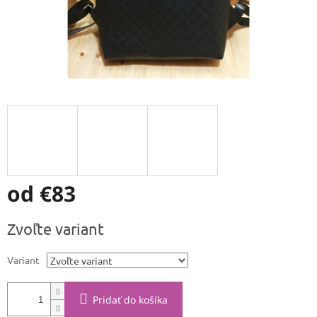
od
€83
Jednotková
Zvoľte variant
cena:
Variant
Pridať do košíka