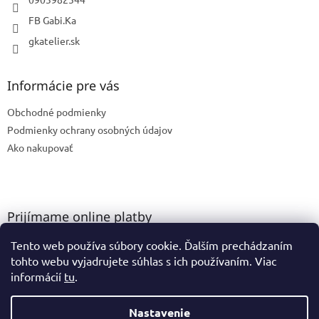
FB Gabi.Ka
gkatelier.sk
Informácie pre vás
Obchodné podmienky
Podmienky ochrany osobných údajov
Ako nakupovať
Prijímame online platby
Tento web používa súbory cookie. Ďalším prechádzaním
tohto webu vyjadrujete súhlas s ich používaním. Viac
informácií
tu
.
Nastavenie
Vytvoril Shoptet