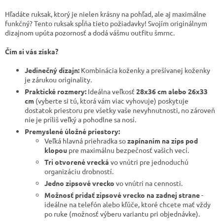
Hľadáte ruksak, ktorý je nielen krásny na pohľad, ale aj maximálne
funkčný? Tento ruksak spĺňa tieto požiadavky! Svojím originálnym
dizajnom upúta pozornosť a dodá vášmu outfitu šmrnc.
Čím si vás získa?
Jedinečný dizajn:
Kombinácia koženky a prešívanej koženky
je zárukou originality.
Praktické rozmery:
Ideálna veľkosť
28x36 cm alebo 26x33
cm
(vyberte si tú, ktorá vám viac vyhovuje) poskytuje
dostatok priestoru pre všetky vaše nevyhnutnosti, no zároveň
nie je príliš veľký a pohodlne sa nosí.
Premyslené úložné priestory:
Veľká hlavná priehradka so
zapínaním na zips pod
klopou
pre maximálnu bezpečnosť vašich vecí.
Tri otvorené vrecká
vo vnútri pre jednoduchú
organizáciu drobností.
Jedno zipsové vrecko
vo vnútri na cennosti.
Možnosť pridať zipsové vrecko na zadnej strane
-
ideálne na telefón alebo kľúče, ktoré chcete mať vždy
po ruke (možnosť výberu variantu pri objednávke).