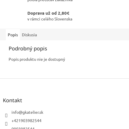
Doprava už od 2,80€
v rámci celého Slovenska
Popis
Diskusia
Podrobný popis
Popis produktu nie je dostupný
Z
á
p
ä
Kontakt
t
i
info
@
gkatelier.sk
e
+421903982544
0903982544