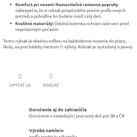
Komfort pri nosení:
Nastaviteľné ramenné popruhy
zabezpečia, že si ruksak prispôsobíte presne podľa svojich
potrieb a pohodlne ho budete nosiť celý deň.
Kvalitné materiály:
Odolná koženka ochráni vaše veci pred
nepriaznivým počasím.
Tento ruksak je skvelou voľbou na každodenné nosenie do práce,
školy, na prechádzky mestom či výlety. Ruksak je vystužený a pevný.
OPÝTAŤ SA
ZDIEĽAŤ
Doručenie aj do zahraničia
Doručenie v nasledujúci pracovný deň pre SR a ČR
Výroba namieru
podľa predstáv zákazníka