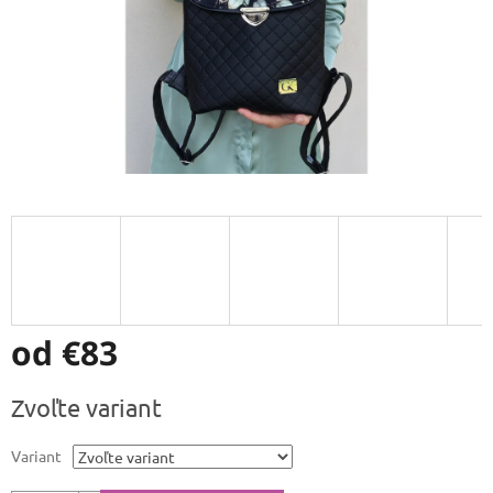
od
€83
Jednotková
Zvoľte variant
cena:
Variant