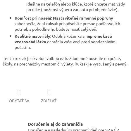
ideálne na telefón alebo kľúče, ktoré chcete mať vždy
po ruke (možnosť výberu variantu pri objednávke).
Komfort pri nosení:
Nastaviteľné ramenné popruhy
zabezpečia, že si ruksak prispôsobíte presne podľa svojich
potrieb a pohodlne ho budete nosiť celý deň.
Kvalitné materiály:
Odolná koženka a
nepremokavá
vzorovaná látka
ochránia vaše veci pred nepriaznivým
počasím.
Tento ruksak je skvelou voľbou na každodenné nosenie do práce,
školy, na prechádzky mestom či výlety. Ruksak je vystužený a pevný.
OPÝTAŤ SA
ZDIEĽAŤ
Doručenie aj do zahraničia
Doručenie v nasledujúci pracovný deň pre SR a ČR