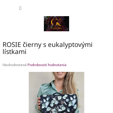
Prejsť
NÁKU
na
obsah
KOŠÍK
ROSIE čierny s eukalyptovými
lístkami
Priemerné
Neohodnotené
Podrobnosti hodnotenia
hodnotenie
produktu
je
0,0
z
5
hviezdičiek.