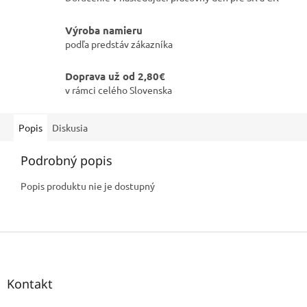
Výroba namieru
podľa predstáv zákazníka
Doprava už od 2,80€
v rámci celého Slovenska
Popis
Diskusia
Podrobný popis
Popis produktu nie je dostupný
Z
á
p
ä
Kontakt
t