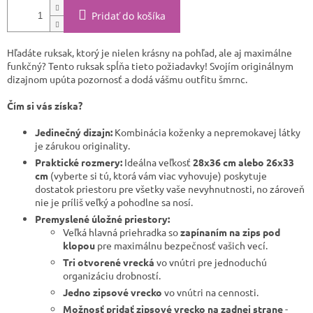
Pridať do košíka
Hľadáte ruksak, ktorý je nielen krásny na pohľad, ale aj maximálne
funkčný? Tento ruksak spĺňa tieto požiadavky! Svojím originálnym
dizajnom upúta pozornosť a dodá vášmu outfitu šmrnc.
Čím si vás získa?
Jedinečný dizajn:
Kombinácia koženky a nepremokavej látky
je zárukou originality.
Praktické rozmery:
Ideálna veľkosť
28x36 cm alebo 26x33
cm
(vyberte si tú, ktorá vám viac vyhovuje) poskytuje
dostatok priestoru pre všetky vaše nevyhnutnosti, no zároveň
nie je príliš veľký a pohodlne sa nosí.
Premyslené úložné priestory:
Veľká hlavná priehradka so
zapínaním na zips pod
klopou
pre maximálnu bezpečnosť vašich vecí.
Tri otvorené vrecká
vo vnútri pre jednoduchú
organizáciu drobností.
Jedno zipsové vrecko
vo vnútri na cennosti.
Možnosť pridať zipsové vrecko na zadnej strane
-