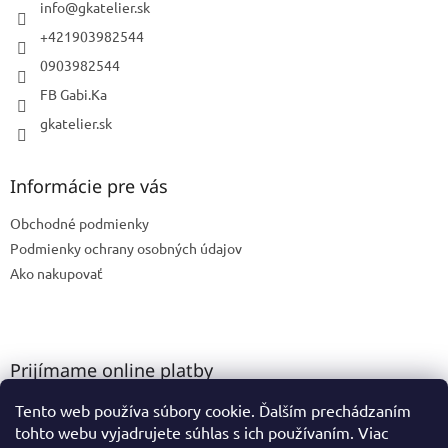
i
info
@
gkatelier.sk
e
+421903982544
0903982544
FB Gabi.Ka
gkatelier.sk
Informácie pre vás
Obchodné podmienky
Podmienky ochrany osobných údajov
Ako nakupovať
Prijímame online platby
Tento web používa súbory cookie. Ďalším prechádzaním
tohto webu vyjadrujete súhlas s ich používaním. Viac