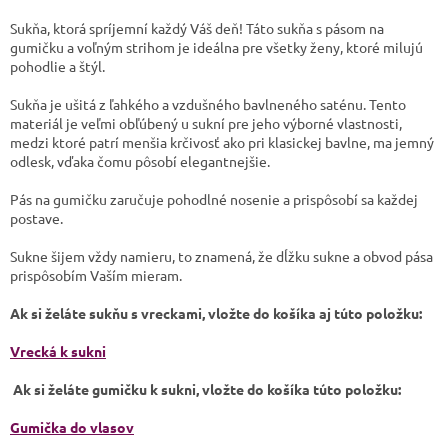
Sukňa, ktorá spríjemní každý Váš deň! Táto sukňa s pásom na
gumičku a voľným strihom je ideálna pre všetky ženy, ktoré milujú
pohodlie a štýl.
Sukňa je ušitá z ľahkého a vzdušného bavlneného saténu. Tento
materiál je veľmi obľúbený u sukní pre jeho výborné vlastnosti,
medzi ktoré patrí menšia krčivosť ako pri klasickej bavlne, ma jemný
odlesk, vďaka čomu pôsobí elegantnejšie.
Pás na gumičku zaručuje pohodlné nosenie a prispôsobí sa každej
postave.
Sukne šijem vždy namieru, to znamená, že dĺžku sukne a obvod pása
prispôsobím Vaším mieram.
Ak si želáte sukňu s vreckami, vložte do košíka aj túto položku:
Vrecká k sukni
Ak si želáte gumičku k sukni, vložte do košíka túto položku:
Gumička do vlasov