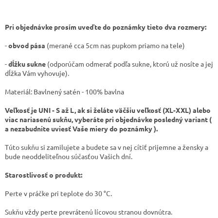
Pri objednávke prosím uveďte do poznámky tieto dva rozmery:
-
obvod pása
(merané cca 5cm nas pupkom priamo na tele)
-
dĺžku sukne
(odporúčam odmerať podľa sukne, ktorú už nosíte a jej
dĺžka Vám vyhovuje).
Materiál: Bavlnený satén - 100% bavlna
Veľkosť je UNI - S až L, ak si želáte väčšiu veľkosť (XL-XXL) alebo
viac nariasenú sukňu, vyberáte pri objednávke posledný variant (
a nezabudnite uviesť Vaše miery do poznámky ).
Túto sukňu si zamilujete a budete sa v nej cítiť prijemne a žensky a
bude neoddeliteľnou súčasťou Vašich dní.
Starostlivosť o produkt:
​Perte v práčke pri teplote do 30 °C.
​Sukňu vždy perte prevrátenú lícovou stranou dovnútra.