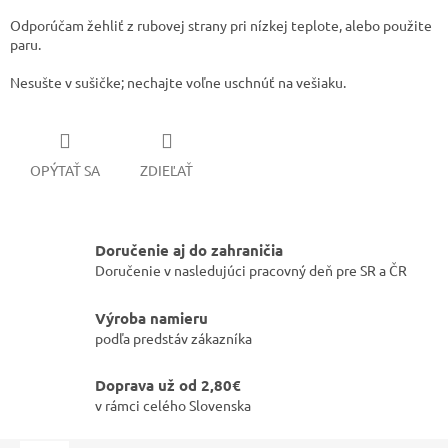
​​Odporúčam žehliť z rubovej strany pri nízkej teplote, alebo použite
paru.
​Nesušte v sušičke; nechajte voľne uschnúť na vešiaku.
OPÝTAŤ SA
ZDIEĽAŤ
Doručenie aj do zahraničia
Doručenie v nasledujúci pracovný deň pre SR a ČR
Výroba namieru
podľa predstáv zákazníka
Doprava už od 2,80€
v rámci celého Slovenska