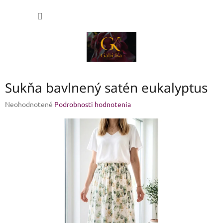
Prejsť
NÁKU
na
obsah
KOŠÍK
Sukňa bavlnený satén eukalyptus
Priemerné
Neohodnotené
Podrobnosti hodnotenia
hodnotenie
produktu
je
0,0
z
5
hviezdičiek.