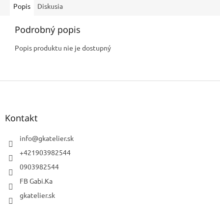
Popis
Diskusia
Podrobný popis
Popis produktu nie je dostupný
Z
á
p
ä
Kontakt
t
i
info
@
gkatelier.sk
e
+421903982544
0903982544
FB Gabi.Ka
gkatelier.sk