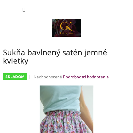
Prejsť
NÁKU
na
obsah
KOŠÍK
Sukňa bavlnený satén jemné
kvietky
Priemerné
Neohodnotené
Podrobnosti hodnotenia
SKLADOM
hodnotenie
produktu
je
0,0
z
5
hviezdičiek.