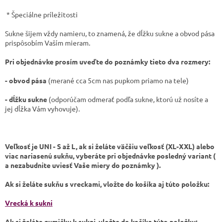
* Špeciálne príležitosti
Sukne šijem vždy namieru, to znamená, že dĺžku sukne a obvod pása
prispôsobím Vaším mieram.
Pri objednávke prosím uveďte do poznámky tieto dva rozmery:
- obvod pása
(merané cca 5cm nas pupkom priamo na tele)
- dĺžku sukne
(odporúčam odmerať podľa sukne, ktorú už nosíte a
jej dĺžka Vám vyhovuje).
Veľkosť je UNI - S až L, ak si želáte väčšiu veľkosť (XL-XXL) alebo
viac nariasenú sukňu, vyberáte pri objednávke posledný variant (
a nezabudnite uviesť Vaše miery do poznámky ).
Ak si želáte sukňu s vreckami, vložte do košíka aj túto položku:
Vrecká k sukni
Ak si želáte gumičku k sukni, vložte do košíka túto položku: