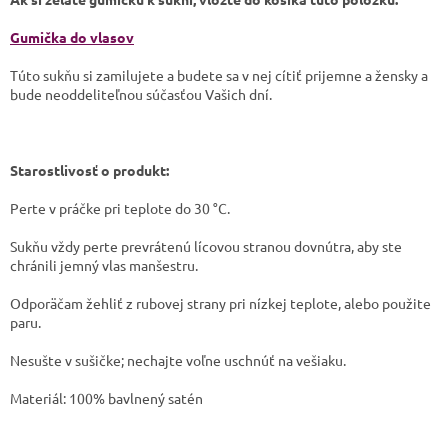
Gumička do vlasov
Túto sukňu si zamilujete a budete sa v nej cítiť prijemne a žensky a
bude neoddeliteľnou súčasťou Vašich dní.
Starostlivosť o produkt:
​Perte v práčke pri teplote do 30 °C.
​Sukňu vždy perte prevrátenú lícovou stranou dovnútra, aby ste
chránili jemný vlas manšestru.
​​Odporäčam žehliť z rubovej strany pri nízkej teplote, alebo použite
paru.
​Nesušte v sušičke; nechajte voľne uschnúť na vešiaku.
Materiál: 100% bavlnený satén