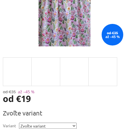
od €35
až –45 %
od €35
až –45 %
od
€19
Jednotková
Zvoľte variant
cena:
Variant