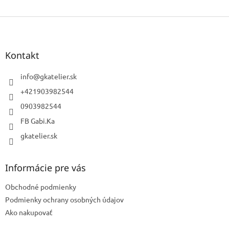
Z
á
p
ä
Kontakt
t
i
info
@
gkatelier.sk
e
+421903982544
0903982544
FB Gabi.Ka
gkatelier.sk
Informácie pre vás
Obchodné podmienky
Podmienky ochrany osobných údajov
Ako nakupovať