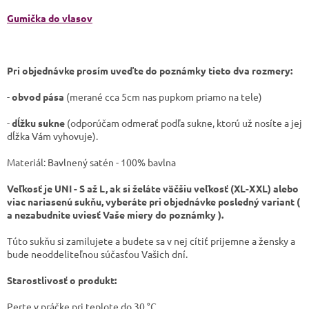
Gumička do vlasov
Pri objednávke prosím uveďte do poznámky tieto dva rozmery:
-
obvod pása
(merané cca 5cm nas pupkom priamo na tele)
-
dĺžku sukne
(odporúčam odmerať podľa sukne, ktorú už nosíte a jej
dĺžka Vám vyhovuje).
Materiál: Bavlnený satén - 100% bavlna
Veľkosť je UNI - S až L, ak si želáte väčšiu veľkosť (XL-XXL) alebo
viac nariasenú sukňu, vyberáte pri objednávke posledný variant (
a nezabudnite uviesť Vaše miery do poznámky ).
Túto sukňu si zamilujete a budete sa v nej cítiť prijemne a žensky a
bude neoddeliteľnou súčasťou Vašich dní.
Starostlivosť o produkt:
​Perte v práčke pri teplote do 30 °C.