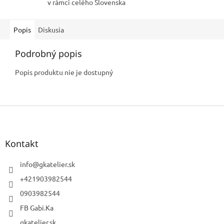
v rámci celého Slovenska
Popis
Diskusia
Podrobný popis
Popis produktu nie je dostupný
Z
á
p
ä
Kontakt
t
i
info
@
gkatelier.sk
e
+421903982544
0903982544
FB Gabi.Ka
gkatelier.sk