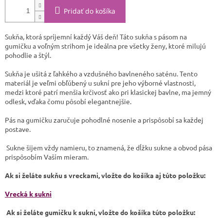
Pridať do košíka
Sukňa, ktorá spríjemní každý Váš deň! Táto sukňa s pásom na
gumičku a voľným strihom je ideálna pre všetky ženy, ktoré milujú
pohodlie a štýl.
Sukňa je ušitá z ľahkého a vzdušného bavlneného saténu. Tento
materiál je veľmi obľúbený u sukní pre jeho výborné vlastnosti,
medzi ktoré patrí menšia krčivosť ako pri klasickej bavlne, ma jemný
odlesk, vďaka čomu pôsobí elegantnejšie.
Pás na gumičku zaručuje pohodlné nosenie a prispôsobí sa každej
postave.
Sukne šijem vždy namieru, to znamená, že dĺžku sukne a obvod pása
prispôsobím Vaším mieram.
Ak si želáte sukňu s vreckami, vložte do košíka aj túto položku:
Vrecká k sukni
Ak si želáte gumičku k sukni, vložte do košíka túto položku: