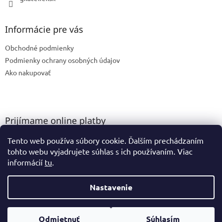
Informácie pre vás
Obchodné podmienky
Podmienky ochrany osobných údajov
Ako nakupovať
Prijímame online platby
Tento web používa súbory cookie. Ďalším prechádzaním
tohto webu vyjadrujete súhlas s ich používaním. Viac
informácií
tu
.
Nastavenie
Vytvoril Shoptet
Odmietnuť
Súhlasím
Copyright 2026
GK Ateliér
. Všetky práva vyhradené.