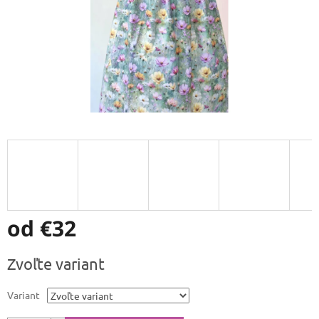
od
€32
Jednotková
Zvoľte variant
cena:
Variant