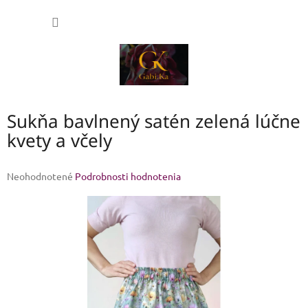
Prejsť
NÁKU
na
obsah
KOŠÍK
Sukňa bavlnený satén zelená lúčne
kvety a včely
Priemerné
Neohodnotené
Podrobnosti hodnotenia
hodnotenie
produktu
je
0,0
z
5
hviezdičiek.