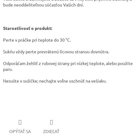
bude neoddeliteľnou súčasťou Vašich dní.
Starostlivosť o produkt:
​Perte v práčke pri teplote do 30 °C.
​Sukňu vždy perte prevrátenú lícovou stranou dovnútra.
​​Odporäčam žehliť z rubovej strany pri nízkej teplote, alebo použite
paru.
​Nesušte v sušičke; nechajte voľne uschnúť na vešiaku.
OPÝTAŤ SA
ZDIEĽAŤ