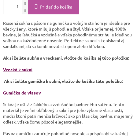
Pridať do košíka
Riasená sukňa s pásom na gumičku a voľným strihom je ideálna pre
všetky ženy, ktoré milujú pohodlie a štýl. Vďaka príjemnej, 100%
bavlne, je ľahučká a vzdušná a vďaka pohodlnému strihu je ideálnou
voľbou na každodenné nosenie. Perfektne sa nosí s teniskami aj
sandalkami, dá sa kombinovať s topom alebo blúzkou.
Ak si želáte sukňu s vreckami, vložte do košíka aj túto položku:
Vrecká k sukni
Ak si želáte gumičku k sukni, vložte do košíka túto položku:
Gumička do vlasov
Sukňa je ušitá z ľahkého a vzdušného bavlneného saténu. Tento
materiál je veľmi obľúbený u sukní pre jeho výborné vlastnosti,
medzi ktoré patrí menšia krčivosť ako pri klasickej bavlne, ma jemný
odlesk, vďaka čomu pôsobí elegantnejšie.
Pás na gumičku zaručuje pohodlné nosenie a prispôsobí sa každej