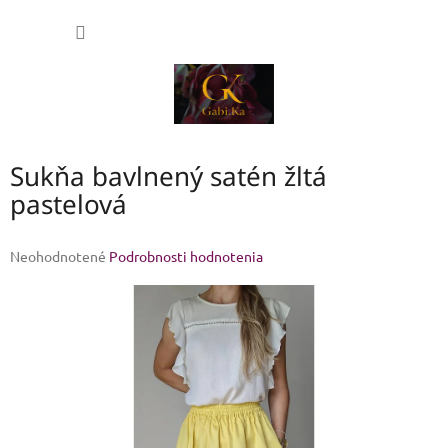
Prejsť
NÁKU
na
obsah
KOŠÍK
Sukňa bavlnený satén žltá
pastelová
Priemerné
Neohodnotené
Podrobnosti hodnotenia
hodnotenie
produktu
je
0,0
z
5
hviezdičiek.