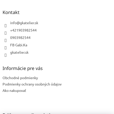
á
p
ä
Kontakt
t
i
info
@
gkatelier.sk
e
+421903982544
0903982544
FB Gabi.Ka
gkatelier.sk
Informácie pre vás
Obchodné podmienky
Podmienky ochrany osobných údajov
Ako nakupovať