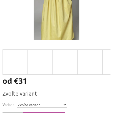
od
€31
Jednotková
Zvoľte variant
cena:
Variant