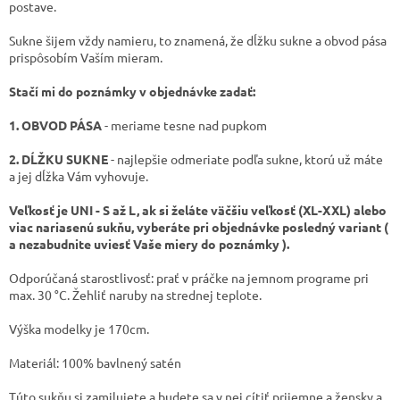
postave.
Sukne šijem vždy namieru, to znamená, že dĺžku sukne a obvod pása
prispôsobím Vaším mieram.
Stačí mi do poznámky v objednávke zadať:
1. OBVOD PÁSA
- meriame tesne nad pupkom
2. DĹŽKU SUKNE
- najlepšie odmeriate podľa sukne, ktorú už máte
a jej dĺžka Vám vyhovuje.
Veľkosť je UNI - S až L, ak si želáte väčšiu veľkosť (XL-XXL) alebo
viac nariasenú sukňu, vyberáte pri objednávke posledný variant (
a nezabudnite uviesť Vaše miery do poznámky ).
Odporúčaná starostlivosť: prať v práčke na jemnom programe pri
max. 30 °C. Žehliť naruby na strednej teplote.
Výška modelky je 170cm.
Materiál: 100% bavlnený satén
Túto sukňu si zamilujete a budete sa v nej cítiť prijemne a žensky a