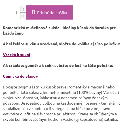
Pridať do košíka
Romantická mušelínová sukňa - ideálny kúsok do šatníka pre
každú ženu.
Ak si želáte sukňu s vreckami, vložte do košíka aj túto položku:
Vrecká k sukni
Ak si želáte gumičku k sukni, vložte do košíka túto položku:
Gumička do vlasov
Dodajte svojmu šatníku kúsok pravej romantiky a maximálneho
pohodlia. Táto sukňa z jemného mušelínu (100% bavlny) Vás očarí
svojou vzdušnosťou, ľahkosťou a nezameniteľným ženským
pôvabom. Je ideálnou voľbou na každodenné nosenie k teniskám či
sandálkam, no v kombinácii s elegantnou blúzkou z nej hravo
vytvoríte outfit na slávnostné príležitosti. Stane sa obľúbeným a
skvele kombinovateľným kúskom Vášho (aj kapsulového) šatníka.