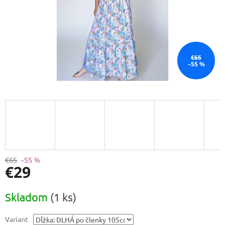
€65
–55 %
€65
–55 %
€29
Jednotková
Skladom
(1 ks)
cena:
Variant