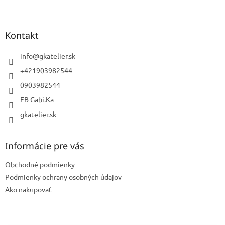
Z
á
p
ä
Kontakt
t
i
info
@
gkatelier.sk
e
+421903982544
0903982544
FB Gabi.Ka
gkatelier.sk
Informácie pre vás
Obchodné podmienky
Podmienky ochrany osobných údajov
Ako nakupovať