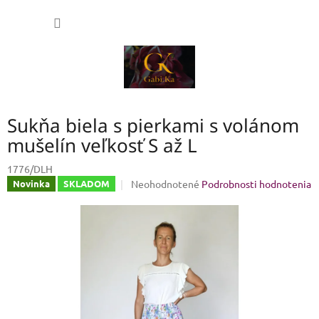
Prejsť
NÁKU
na
obsah
KOŠÍK
Sukňa biela s pierkami s volánom
mušelín veľkosť S až L
1776/DLH
Priemerné
Neohodnotené
Podrobnosti hodnotenia
Novinka
SKLADOM
hodnotenie
produktu
je
0,0
z
5
hviezdičiek.