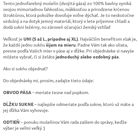
Tento jednofarebný mušelín (dvojitá gáza) zo 100% bavlny vyniká
svojou mimoriadnou ľahkosťou, mäkkosťou a prirodzene krčenou
štruktúrou, ktorá pokožke dovoľuje voľne dýchať. Je to neskutočne
vzdušný a na dotyk jemný materiál, ktorý v lete príjemne chladí a
dodá sukni ležérny, no zároveň očarujúci ženský vzhľad
Veľkosť je
UNI (S až L, prípadne aj XL)
. Najväčším benefitom však je,
že každú jednu sukňu
šijem na mieru
. Padne Vám tak ako uliata,
presne podľa Vašich mier v páse aj v dĺžke. Pri objednávke si navyše
môžete vybrať, či si želáte
jednoduchý alebo ozdobný pás
.
Ako si sukňu objednať?
Do objednávky mi, prosím, zadajte tieto údaje:
OBVOD PÁSA
– meriate tesne nad pupkom.
DĹŽKU SUKNE
– najlepšie odmeriate podľa sukne, ktorú už máte a
jej dĺžka Vám vyhovuje.
ODTIEŇ
– ponuku mušelínov Vám rada zašlem do správy, keďže
výber je veľmi veľký :)