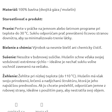
Materiál:
100% bavlna (dvojitá gáza / mušelín)
Starostlivosť o produkt:
Pranie:
Perte v práčke na jemnom alebo šetrnom programe pri
teplote do 30 °C. Sukňu odporúčam prať prevrátenú lícovou stranou
dovnútra, aby sa minimalizovalo trenie látky.
Bielenie a chémia:
Výrobok sa nesmie bieliť ani chemicky čistiť.
Sušenie:
Nesušte v bubnovej sušičke. Mušelín schne vďaka svojej
vzdušnosti extrémne rýchlo – ideálne je nechať sukňu voľne
uschnúť zavesenú na vešiaku.
Žehlenie:
Žehlite pri nízkej teplote (do 110 °C). Mušelín má však
svoju prirodzenú, krčenú a nadýchanú štruktúru, ktorá je jeho
najväčšou prednosťou. Ak ju chcete prežehliť, odporúčam jemne z
rubovej strany, ideálne s použitím pary, aby nestratila svoj objem.
OPÝTAŤ SA
ZDIEĽAŤ