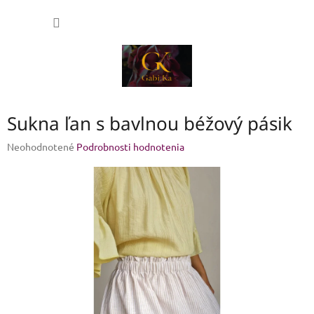
Prejsť
NÁKU
na
obsah
KOŠÍK
Sukna ľan s bavlnou béžový pásik
Priemerné
Neohodnotené
Podrobnosti hodnotenia
hodnotenie
produktu
je
0,0
z
5
hviezdičiek.