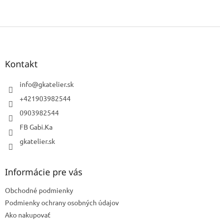
Z
á
p
ä
Kontakt
t
i
info
@
gkatelier.sk
e
+421903982544
0903982544
FB Gabi.Ka
gkatelier.sk
Informácie pre vás
Obchodné podmienky
Podmienky ochrany osobných údajov
Ako nakupovať