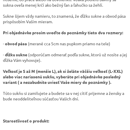
sukna oveľa menej krčí ako bežný ľan a ľahučko sa žehlí.
Sukne šijem vždy namieru, to znamená, že dĺžku sukne a obvod pása
prispôsobím Vaším mieram.
Pri objednávke prosím uveďte do poznámky tieto dva rozmery:
-
obvod pása
(merané cca 5cm nas pupkom priamo na tele)
-
dĺžku sukne
(odporúčam odmerať podľa sukne, ktorú už nosíte a jej
dĺžka Vám vyhovuje).
Veľkosť je S až M (menšie L), ak si želáte väčšiu veľkosť (L-XXL)
alebo viac nariasenú sukňu, vyberáte pri objednávke posledný
variant ( a nezabudnite uviesť Vaše miery do poznámky ).
Túto sukňu si zamilujete a budete sa v nej cítiť prijemne a žensky a
bude neoddeliteľnou súčasťou Vašich dní.
Starostlivosť o produkt: