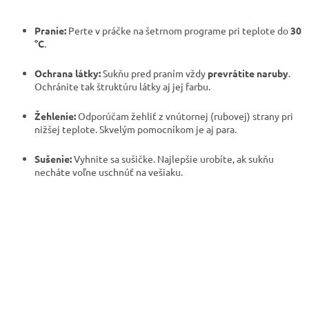
Pranie:
Perte v práčke na šetrnom programe pri teplote do
30
°C
.
Ochrana látky:
Sukňu pred praním vždy
prevrátite naruby
.
Ochránite tak štruktúru látky aj jej farbu.
Žehlenie:
Odporúčam žehliť z vnútornej (rubovej) strany pri
nižšej teplote. Skvelým pomocníkom je aj para.
Sušenie:
Vyhnite sa sušičke. Najlepšie urobíte, ak sukňu
necháte voľne uschnúť na vešiaku.