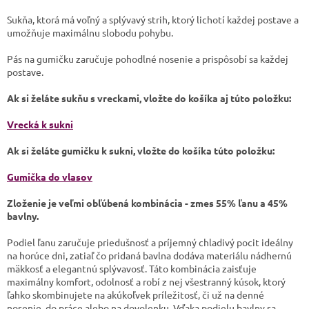
Sukňa, ktorá má voľný a splývavý strih, ktorý lichotí každej postave a
umožňuje maximálnu slobodu pohybu.
Pás na gumičku zaručuje pohodlné nosenie a prispôsobí sa každej
postave.
Ak si želáte sukňu s vreckami, vložte do košíka aj túto položku:
Vrecká k sukni
Ak si želáte gumičku k sukni, vložte do košíka túto položku:
Gumička do vlasov
Zloženie je veľmi obľúbená kombinácia -
zmes 55% ľanu a 45%
bavlny
.
Podiel ľanu zaručuje priedušnosť a príjemný chladivý pocit ideálny
na horúce dni, zatiaľ čo pridaná bavlna dodáva materiálu nádhernú
mäkkosť a elegantnú splývavosť. Táto kombinácia zaisťuje
maximálny komfort, odolnosť a robí z nej všestranný kúsok, ktorý
ľahko skombinujete na akúkoľvek príležitosť, či už na denné
nosenie, do práce alebo na dovolenku. Vďaka podielu bavlny sa