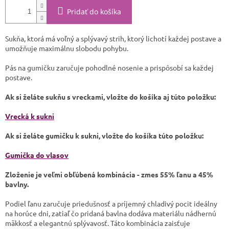
Pridať do košíka
Sukňa, ktorá má voľný a splývavý strih, ktorý lichotí každej postave a
umožňuje maximálnu slobodu pohybu.
Pás na gumičku zaručuje pohodlné nosenie a prispôsobí sa každej
postave.
Ak si želáte sukňu s vreckami, vložte do košíka aj túto položku:
Vrecká k sukni
Ak si želáte gumičku k sukni, vložte do košíka túto položku:
Gumička do vlasov
Zloženie je veľmi obľúbená kombinácia -
zmes 55% ľanu a 45%
bavlny
.
Podiel ľanu zaručuje priedušnosť a príjemný chladivý pocit ideálny
na horúce dni, zatiaľ čo pridaná bavlna dodáva materiálu nádhernú
mäkkosť a elegantnú splývavosť. Táto kombinácia zaisťuje