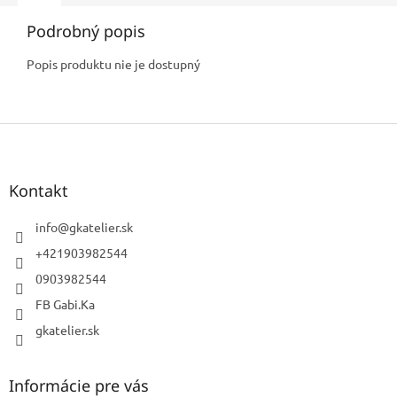
Podrobný popis
Popis produktu nie je dostupný
Z
á
p
ä
Kontakt
t
i
info
@
gkatelier.sk
e
+421903982544
0903982544
FB Gabi.Ka
gkatelier.sk
Informácie pre vás