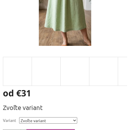
od
€31
Jednotková
Zvoľte variant
cena:
Variant