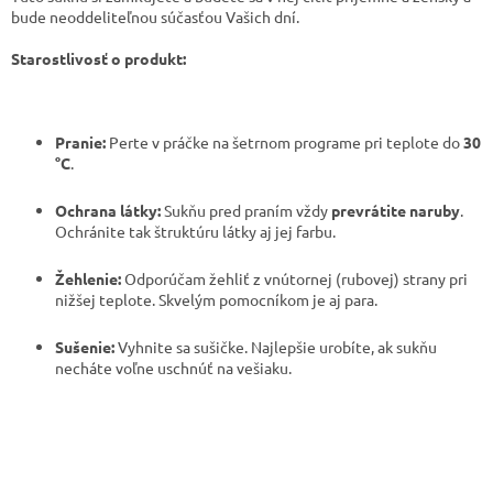
bude neoddeliteľnou súčasťou Vašich dní.
Starostlivosť o produkt:
Pranie:
Perte v práčke na šetrnom programe pri teplote do
30
°C
.
Ochrana látky:
Sukňu pred praním vždy
prevrátite naruby
.
Ochránite tak štruktúru látky aj jej farbu.
Žehlenie:
Odporúčam žehliť z vnútornej (rubovej) strany pri
nižšej teplote. Skvelým pomocníkom je aj para.
Sušenie:
Vyhnite sa sušičke. Najlepšie urobíte, ak sukňu
necháte voľne uschnúť na vešiaku.