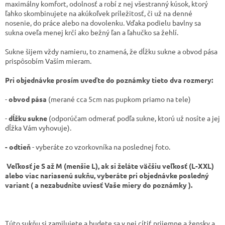
maximálny komfort, odolnosť a robí z nej všestranný kúsok, ktorý
ľahko skombinujete na akúkoľvek príležitosť, či už na denné
nosenie, do práce alebo na dovolenku. Vďaka podielu bavlny sa
sukna oveľa menej krčí ako bežný ľan a ľahučko sa žehlí.
Sukne šijem vždy namieru, to znamená, že dĺžku sukne a obvod pása
prispôsobím Vaším mieram.
Pri objednávke prosím uveďte do poznámky tieto dva rozmery:
-
obvod pása
(merané cca 5cm nas pupkom priamo na tele)
-
dĺžku sukne
(odporúčam odmerať podľa sukne, ktorú už nosíte a jej
dĺžka Vám vyhovuje).
- odtieň
- vyberáte zo vzorkovníka na poslednej foto.
Veľkosť je S až M (menšie L), ak si želáte väčšiu veľkosť (L-XXL)
alebo viac nariasenú sukňu, vyberáte pri objednávke posledný
variant ( a nezabudnite uviesť Vaše miery do poznámky ).
Túto sukňu si zamilujete a budete sa v nej cítiť prijemne a žensky a