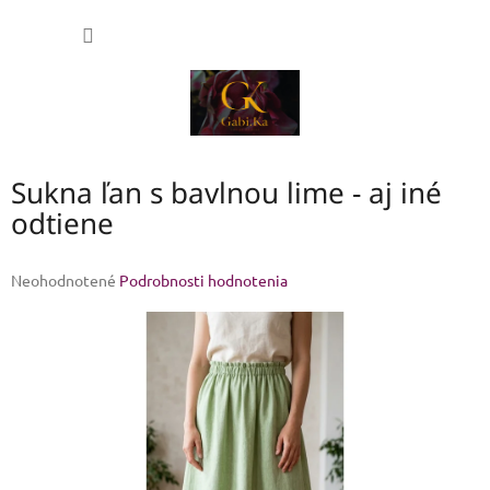
Prejsť
NÁKU
na
obsah
KOŠÍK
Sukna ľan s bavlnou lime - aj iné
odtiene
Priemerné
Neohodnotené
Podrobnosti hodnotenia
hodnotenie
produktu
je
0,0
z
5
hviezdičiek.