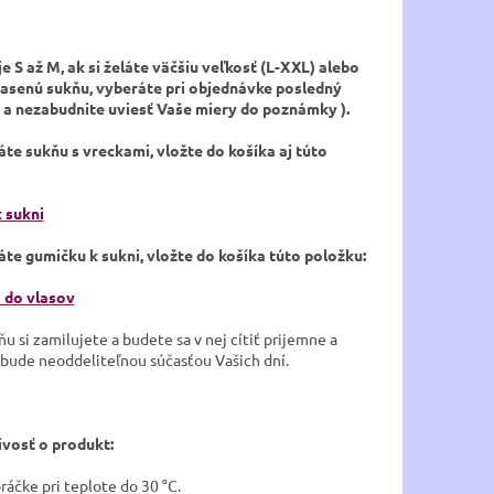
je S až M, ak si želáte väčšiu veľkosť (L-XXL) alebo
iasenú sukňu, vyberáte pri objednávke posledný
( a nezabudnite uviesť Vaše miery do poznámky ).
láte sukňu s vreckami, vložte do košíka aj túto
 sukni
láte gumičku k sukni, vložte do košíka túto položku:
 do vlasov
u si zamilujete a budete sa v nej cítiť prijemne a
 bude neoddeliteľnou súčasťou Vašich dní.
ivosť o produkt:
práčke pri teplote do 30 °C.