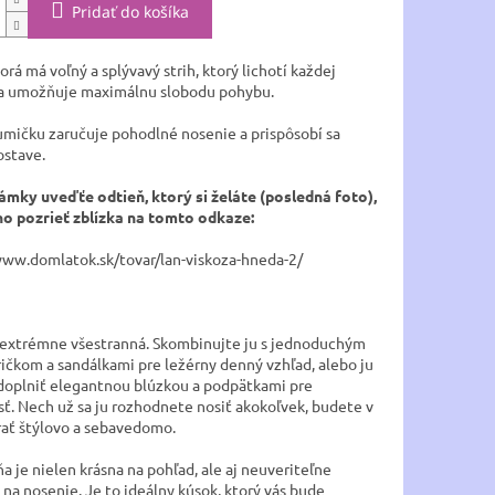
Pridať do košíka
orá má voľný a splývavý strih, ktorý lichotí každej
a umožňuje maximálnu slobodu pohybu.
umičku zaručuje pohodlné nosenie a prispôsobí sa
ostave.
mky uveďťe odtieň, ktorý si želáte (posledná foto),
 ho pozrieť zblízka na tomto odkaze:
www.domlatok.sk/tovar/lan-viskoza-hneda-2/
 extrémne všestranná. Skombinujte ju s jednoduchým
ričkom a sandálkami pre ležérny denný vzhľad, alebo ju
oplniť elegantnou blúzkou a podpätkami pre
sť. Nech už sa ju rozhodnete nosiť akokoľvek, budete v
rať štýlovo a sebavedomo.
a je nielen krásna na pohľad, ale aj neuveriteľne
na nosenie. Je to ideálny kúsok, ktorý vás bude