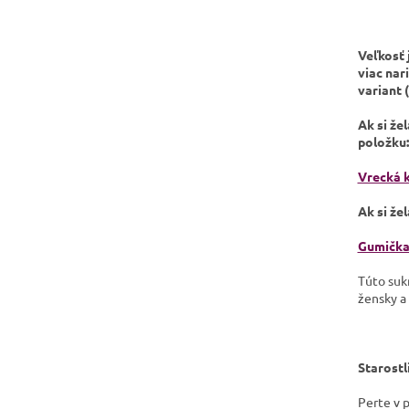
Veľkosť 
viac nar
variant 
Ak si že
položku:
Vrecká k
Ak si že
Gumička
Túto sukň
žensky a
Starostl
​Perte v 