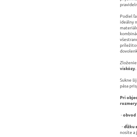
pravidel
Podiel ľ
ideálny n
materiál
kombinác
všestran
príležito
dovolenk
Zloženie
viskózy
.
Sukne ši
pása pri
Pri obje
rozmery
-
obvod 
-
dĺžku 
nosíte a 