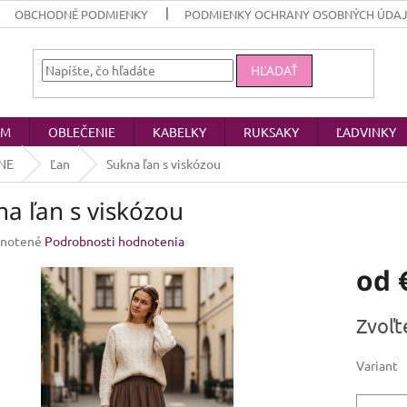
OBCHODNÉ PODMIENKY
PODMIENKY OCHRANY OSOBNÝCH ÚDA
HĽADAŤ
OM
OBLEČENIE
KABELKY
RUKSAKY
ĽADVINKY
NE
Ľan
Sukna ľan s viskózou
na ľan s viskózou
rné
notené
Podrobnosti hodnotenia
enie
od
u
Jednotk
Zvoľt
cena:
iek.
Variant