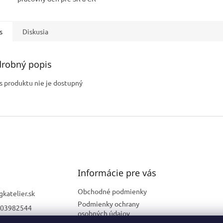
s
Diskusia
robný popis
s produktu nie je dostupný
Informácie pre vás
Obchodné podmienky
gkatelier.sk
Podmienky ochrany
03982544
osobných údajov
82544