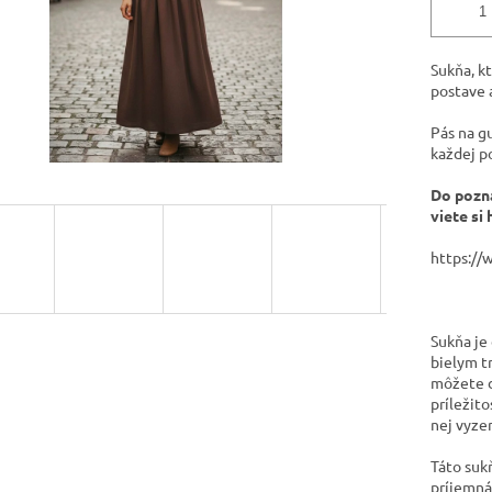
Sukňa, kt
postave 
Pás na g
každej p
Do pozná
viete si
https://
Sukňa je
bielym t
môžete d
príležito
nej vyze
Táto sukň
príjemná 