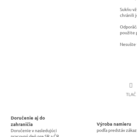
​Sukňu v
chránili 
​​Odporäč
použite 
​Nesušte 
TLAČ
Doručenie aj do
Výroba namieru
zahraničia
podľa predstáv zákaz
Doručenie v nasledujúci
pracovný deň pre SR a ČR