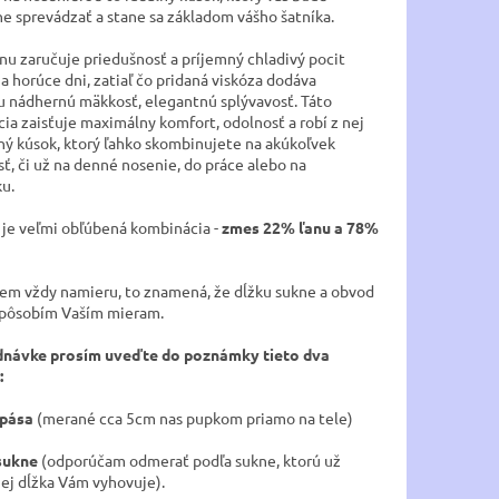
ne sprevádzať a stane sa základom vášho šatníka.
anu zaručuje priedušnosť a príjemný chladivý pocit
a horúce dni, zatiaľ čo pridaná viskóza dodáva
u nádhernú mäkkosť, elegantnú splývavosť. Táto
ia zaisťuje maximálny komfort, odolnosť a robí z nej
ný kúsok, ktorý ľahko skombinujete na akúkoľvek
sť, či už na denné nosenie, do práce alebo na
u.
 je veľmi obľúbená kombinácia -
zmes 22% ľanu a 78%
jem vždy namieru, to znamená, že dĺžku sukne a obvod
spôsobím Vaším mieram.
dnávke prosím uveďte do poznámky tieto dva
:
pása
(merané cca 5cm nas pupkom priamo na tele)
sukne
(odporúčam odmerať podľa sukne, ktorú už
jej dĺžka Vám vyhovuje).