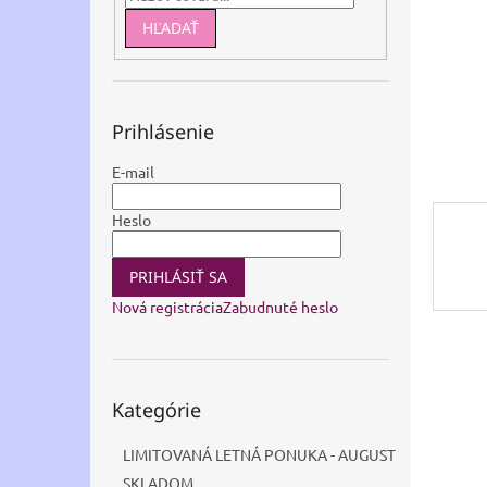
HĽADAŤ
Prihlásenie
E-mail
Heslo
PRIHLÁSIŤ SA
Nová registrácia
Zabudnuté heslo
Preskočiť
Kategórie
kategórie
LIMITOVANÁ LETNÁ PONUKA - AUGUST
SKLADOM