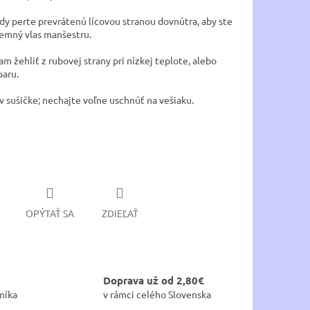
ždy perte prevrátenú lícovou stranou dovnútra, aby ste
jemný vlas manšestru.
am žehliť z rubovej strany pri nízkej teplote, alebo
paru.
v sušičke; nechajte voľne uschnúť na vešiaku.
OPÝTAŤ SA
ZDIEĽAŤ
Doprava už od 2,80€
níka
v rámci celého Slovenska