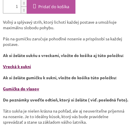
Pridať do košíka
Voľný a splývavý strih, ktorý lichotí každej postave a umožňuje
maximálnu slobodu pohybu.
Pás na gumičku zaručuje pohodlné nosenie a prispôsobí sa každej
postave.
Ak si želáte sukňu s vreckami, vložte do košíka aj túto položku:
Vrecká k sukni
Ak si želáte gumičku k sukni, vložte do košíka túto položku:
Gumička do vlasov
Do poznámky uveďťe odtieň, ktorý si želáte ( viď. posledná foto).
Táto sukňa je nielen krásna na pohľad, ale aj neuveriteľne príjemná
na nosenie. Je to ideálny kúsok, ktorý vás bude pravidelne
sprevádzať a stane sa základom vášho šatníka.