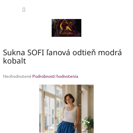
Prejsť
NÁKU
na
obsah
KOŠÍK
Sukna SOFI ľanová odtieň modrá
kobalt
Priemerné
Neohodnotené
Podrobnosti hodnotenia
hodnotenie
produktu
je
0,0
z
5
hviezdičiek.