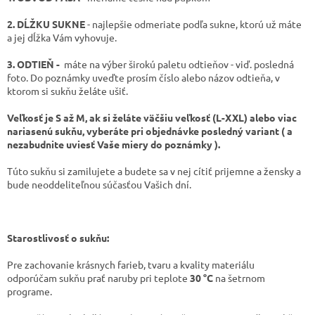
2. DĹŽKU SUKNE
- najlepšie odmeriate podľa sukne, ktorú už máte
a jej dĺžka Vám vyhovuje.
3. ODTIEŇ -
máte
na výber širokú paletu odtieňov - viď. posledná
foto. Do poznámky uveďte prosím číslo alebo názov odtieňa, v
ktorom si sukňu želáte ušiť.
Veľkosť je S až M, ak si želáte väčšiu veľkosť (L-XXL) alebo viac
nariasenú sukňu, vyberáte pri objednávke posledný variant ( a
nezabudnite uviesť Vaše miery do poznámky ).
Túto sukňu si zamilujete a budete sa v nej cítiť prijemne a žensky a
bude neoddeliteľnou súčasťou Vašich dní.
Starostlivosť o sukňu:
Pre zachovanie krásnych farieb, tvaru a kvality materiálu
odporúčam sukňu prať naruby pri teplote
30 °C
na šetrnom
programe.