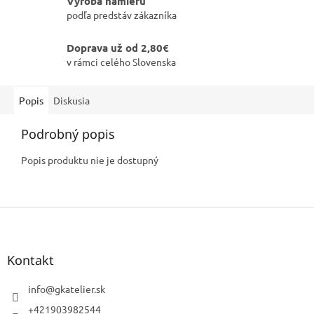
Výroba namieru
podľa predstáv zákazníka
Doprava už od 2,80€
v rámci celého Slovenska
Popis
Diskusia
Podrobný popis
Popis produktu nie je dostupný
Z
á
p
ä
Kontakt
t
i
info
@
gkatelier.sk
e
+421903982544