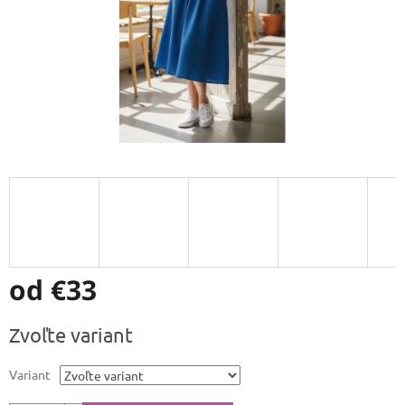
od
€33
Jednotková
Zvoľte variant
cena:
Variant