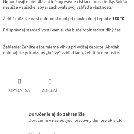
Nepoužívajte bielidlá ani iné agresívne čistiace prostriedky. Sukňu
nesušte v sušičke, aby si zachovala svoj vzhľad a vlastnosti.
Žehliť môžete na strednom stupni pri maximálnej teplote
150 °C
.
Pri správnej starostlivosti vám sukňa bude robiť radosť dlhý čas.
Žehlenie: Žehlite ešte mierne vlhkú pri vyššej teplote. Ak však
obľubujete prirodzený „krčivý“ vzhľad ľanu, žehliť ju nemusíte.
OPÝTAŤ SA
ZDIEĽAŤ
Doručenie aj do zahraničia
Doručenie v nasledujúci pracovný deň pre SR a ČR