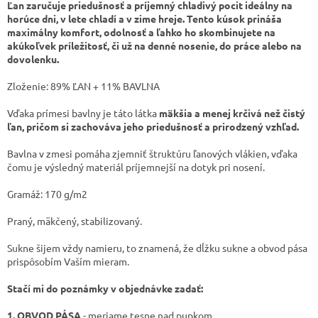
Ľan zaručuje priedušnosť a príjemný chladivý pocit ideálny na
horúce dni, v lete chladí a v zime hreje. Tento kúsok prináša
maximálny komfort, odolnosť a ľahko ho skombinujete na
akúkoľvek príležitosť, či už na denné nosenie, do práce alebo na
dovolenku.
Zloženie:
89% ĽAN + 11% BAVLNA
Vďaka prímesi bavlny je táto látka
mäkšia a menej krčivá než čistý
ľan, pričom si zachováva jeho priedušnosť a prirodzený vzhľad.
Bavlna v zmesi pomáha zjemniť štruktúru ľanových vlákien, vďaka
čomu je výsledný materiál príjemnejší na dotyk pri nosení.
Gramáž: 170 g/m2
Praný, mäkčený, stabilizovaný.
Sukne šijem vždy namieru, to znamená, že dĺžku sukne a obvod pása
prispôsobím Vaším mieram.
Stačí mi do poznámky v objednávke zadať:
1. OBVOD PÁSA
- meriame tesne nad pupkom