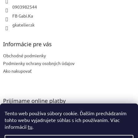
0903982544
FB Gabi.Ka
gkatelier.sk
Informácie pre vás
Obchodné podmienky
Podmienky ochrany osobných údajov
Ako nakupovať
Prijímame online platby
Tento web používa súbory cookie. Ďalším prechádzaním
tohto webu vyjadrujete súhlas s ich používaním. Viac
informácií
tu
.