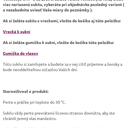
viac nariasenú sukňu, vyberáte pri objednávke posledný variant (
a nezabudnite uviesť Vaše miery do poznámky ).
Ak si želáte sukňu s vreckami, vložte do košíka aj túto položku:
Vrecká k sukni
Ak si želáte gumičku k sukni, vložte do košíka túto položku:
Gumička do vlasov
Túto sukňu si zamilujete a budete sa v nej cítiť prijemne a žensky a
bude neoddeliteľnou súčasťou Vašich dní.
Starostlivosť o produkt:
​Perte v práčke pri teplote do 30 °C.
​Sukňu vždy perte prevrátenú lícovou stranou dovnútra, aby ste
chránili jemný vlas manšestru.