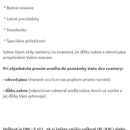
* Bežné nosenie
* Letné prechádzky
* Dovolenku
* Špeciálne príležitosti
Sukne šijem vždy namieru, to znamená, že dĺžku sukne a obvod pása
prispôsobím Vaším mieram.
Pri objednávke prosím uveďte do poznámky tieto dva rozmery:
- obvod pása
(merané cca 5cm nas pupkom priamo na tele)
- dĺžku sukne
(odporúčam odmerať podľa sukne, ktorú už nosíte a
jej dĺžka Vám vyhovuje).
Veľkosť je UNI - S až L, ak si želáte väčšiu veľkosť (XL-XXL) alebo