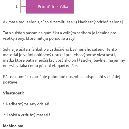
Pridať do košíka
Ak máte radi zelenu, túto si zamilujete :-) Nadherný odtieň zelenej.
Táto sukňa s pásom na gumičku a voľným strihom je ideálna pre
všetky ženy, ktoré milujú pohodlie a štýl.
Sukňa je ušitá z ľahkého a vzdušného bavlneného saténu. Tento
materiál je veľmi obľúbený u sukní pre jeho výborné vlastnosti,
medzi ktoré patrí menšia krčivosť ako pri klasickej bavlne, ma jemný
odlesk, vďaka čomu pôsobí elegantnejšie.
Pás na gumičku zaručuje pohodlné nosenie a prispôsobí sa každej
postave.
Vlastnosti:
* Nadherný zeleny odtieň
* Ľahký a vzdušný materiál
Ideálna na: