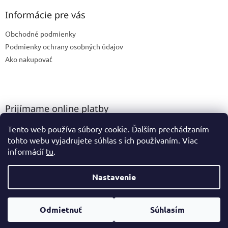
Informácie pre vás
Obchodné podmienky
Podmienky ochrany osobných údajov
Ako nakupovať
Prijímame online platby
Tento web používa súbory cookie. Ďalším prechádzaním
tohto webu vyjadrujete súhlas s ich používaním. Viac
informácií
tu
.
Nastavenie
Vytvoril Shoptet
Odmietnuť
Súhlasím
Copyright 2026
GK Ateliér
. Všetky práva vyhradené.