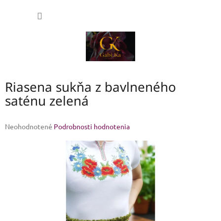
Prejsť
NÁKU
na
obsah
KOŠÍK
Riasena sukňa z bavlneného
saténu zelená
Priemerné
Neohodnotené
Podrobnosti hodnotenia
hodnotenie
produktu
je
0,0
z
5
hviezdičiek.