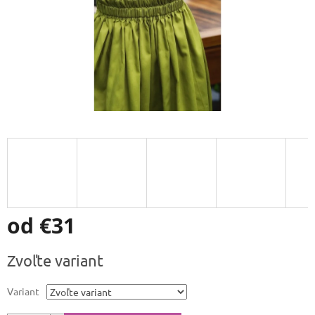
od
€31
Jednotková
Zvoľte variant
cena:
Variant