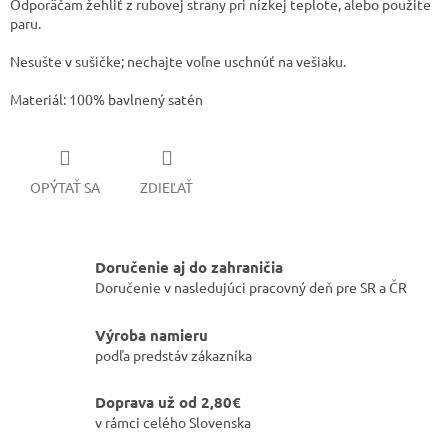
​​Odporäčam žehliť z rubovej strany pri nízkej teplote, alebo použite
paru.
​Nesušte v sušičke; nechajte voľne uschnúť na vešiaku.
Materiál: 100% bavlnený satén
OPÝTAŤ SA
ZDIEĽAŤ
Doručenie aj do zahraničia
Doručenie v nasledujúci pracovný deň pre SR a ČR
Výroba namieru
podľa predstáv zákazníka
Doprava už od 2,80€
v rámci celého Slovenska