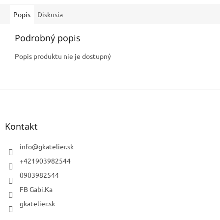
Popis
Diskusia
Podrobný popis
Popis produktu nie je dostupný
Z
á
p
ä
Kontakt
t
i
info
@
gkatelier.sk
e
+421903982544
0903982544
FB Gabi.Ka
gkatelier.sk