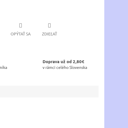
OPÝTAŤ SA
ZDIEĽAŤ
Doprava už od 2,80€
níka
v rámci celého Slovenska