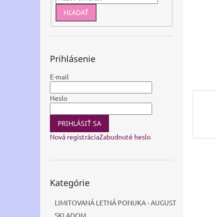
HĽADAŤ
Prihlásenie
E-mail
Heslo
PRIHLÁSIŤ SA
Nová registrácia
Zabudnuté heslo
Preskočiť
Kategórie
kategórie
LIMITOVANÁ LETNÁ PONUKA - AUGUST
SKLADOM