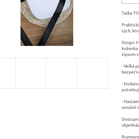
Taška TO
Praktická
tých, kt
​Dizajn: 
koženka 
zipsom v
​- Veľká 
bezpečn
- ​Dodat
potrebuj
​- Nastav
umožní n
​Dostupn
objednáv
​Rozmer