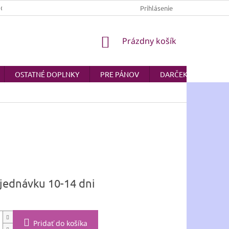
JOV
AKO NAKUPOVAŤ
Prihlásenie
NÁKUPNÝ
Prázdny košík
KOŠÍK
OSTATNÉ DOPLNKY
PRE PÁNOV
DARČEKOVÉ POUKA
ová
jednávku 10-14 dni
Pridať do košíka