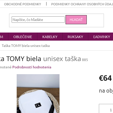
OBCHODNÉ PODMIENKY
PODMIENKY OCHRANY OSOBNÝCH ÚDA
HĽADAŤ
OM
OBLEČENIE
KABELKY
RUKSAKY
ĽADVINKY
Taška TOMY biela
unisex taška
ka TOMY biela
unisex taška
885
rné
notené
Podrobnosti hodnotenia
enie
€64
u
Jednotk
na ob
cena:
iek.