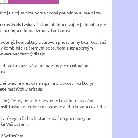
MY je svojím dizajnom vhodná pre pánov aj pre dámy.
 crossbody taška v čistom bielom dizajne je ideálna pre
orí oceňujú minimalizmus a funkčnosť.
Moderný, kompaktný a zároveň priestranný tvar. Kvalitná
v kombinácii s čiernym popruhom a strieborným
ytvára nadčasový dizajn.
priehradka s uzatváraním na zips pre maximálnu
osť.
očné predné vrecko na zips na drobnosti, ku ktorým
ete mať rýchly prístup.
iteľný čierny popruh z pevného textilu, ktorý vám
osiť tašku pohodlne cez rameno alebo krížom cez telo.
á v rôznych farbách, stačí zadať do poznámky pri
ke Váš odtieň.
y 23x10x8cm.