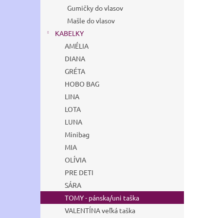
Gumičky do vlasov
Mašle do vlasov
KABELKY
AMÉLIA
DIANA
GRÉTA
HOBO BAG
LINA
LOTA
LUNA
Minibag
MIA
OLÍVIA
PRE DETI
SÁRA
TOMY - pánska/uni taška
VALENTÍNA veľká taška