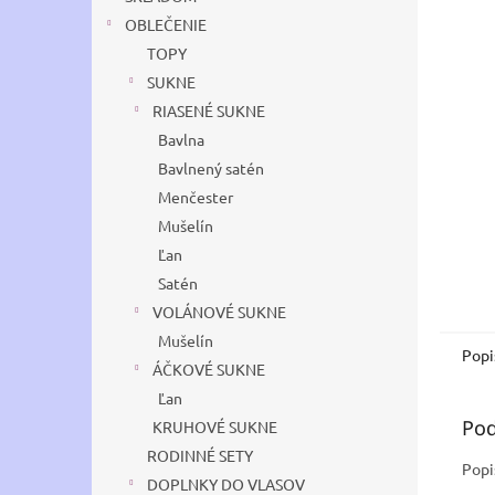
OBLEČENIE
TOPY
SUKNE
RIASENÉ SUKNE
Bavlna
Bavlnený satén
Menčester
Mušelín
Ľan
Satén
VOLÁNOVÉ SUKNE
Mušelín
Popi
ÁČKOVÉ SUKNE
Ľan
Pod
KRUHOVÉ SUKNE
RODINNÉ SETY
Popi
DOPLNKY DO VLASOV