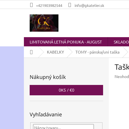
Prejsť
+421903982544
info@gkatelier.sk
na
obsah
LIMITOVANÁ LETNÁ PONUKA - AUGUST
SKLAD
Domov
KABELKY
TOMY - pánska/uni taška
B
Taš
o
č
Nákupný košík
Prieme
Neohod
n
hodnot
ý
produkt
0
KS /
€0
p
je
a
0,0
z
n
5
e
Vyhľadávanie
hviezdič
l