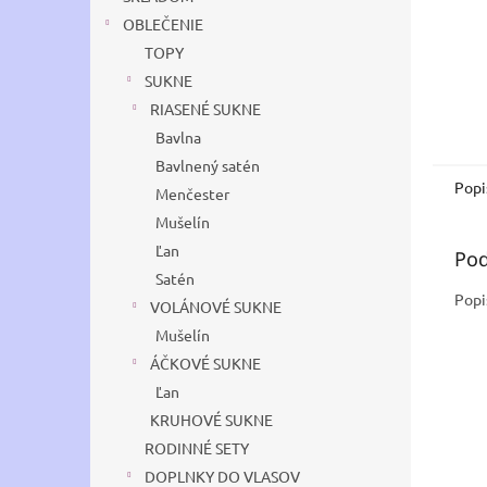
OBLEČENIE
TOPY
SUKNE
RIASENÉ SUKNE
Bavlna
Bavlnený satén
Popi
Menčester
Mušelín
Ľan
Pod
Satén
Popi
VOLÁNOVÉ SUKNE
Mušelín
ÁČKOVÉ SUKNE
Ľan
KRUHOVÉ SUKNE
RODINNÉ SETY
DOPLNKY DO VLASOV