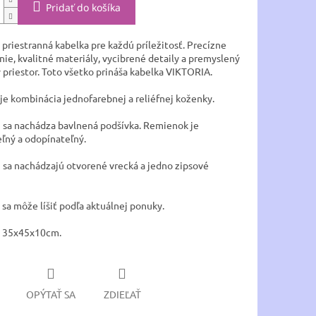
Pridať do košíka
priestranná kabelka pre každú príležitosť. Precízne
nie, kvalitné materiály, vycibrené detaily a premyslený
 priestor. Toto všetko prináša kabelka VIKTORIA.
 je kombinácia jednofarebnej a reliéfnej koženky.
i sa nachádza bavlnená podšívka. Remienok je
eľný a odopínateľný.
i sa nachádzajú otvorené vrecká a jedno zipsové
 sa môže líšiť podľa aktuálnej ponuky.
 35x45x10cm.
OPÝTAŤ SA
ZDIEĽAŤ