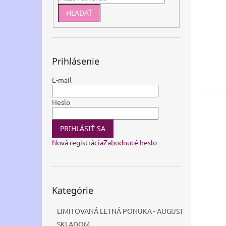
HĽADAŤ
Prihlásenie
E-mail
Heslo
PRIHLÁSIŤ SA
Nová registrácia
Zabudnuté heslo
Preskočiť
Kategórie
kategórie
LIMITOVANÁ LETNÁ PONUKA - AUGUST
SKLADOM