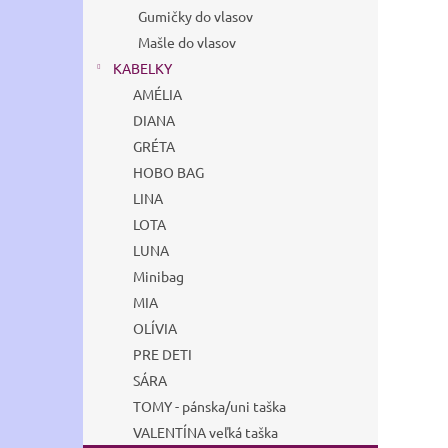
Gumičky do vlasov
Mašle do vlasov
KABELKY
AMÉLIA
DIANA
GRÉTA
HOBO BAG
LINA
LOTA
LUNA
Minibag
MIA
OLÍVIA
PRE DETI
SÁRA
TOMY - pánska/uni taška
VALENTÍNA veľká taška