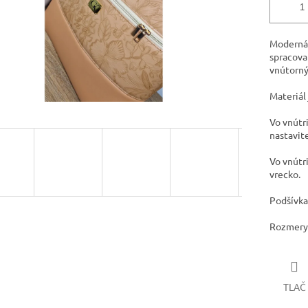
Moderná 
spracova
vnútorný
Materiál
Vo vnútr
nastavit
Vo vnútr
vrecko.
Podšívka
Rozmery
TLAČ