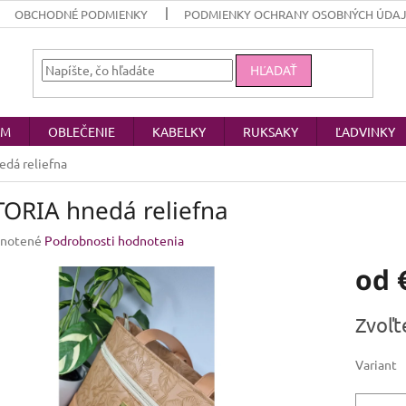
OBCHODNÉ PODMIENKY
PODMIENKY OCHRANY OSOBNÝCH ÚDA
HĽADAŤ
OM
OBLEČENIE
KABELKY
RUKSAKY
ĽADVINKY
dá reliefna
TORIA hnedá reliefna
rné
notené
Podrobnosti hodnotenia
enie
od
u
Jednotk
Zvoľt
cena:
iek.
Variant